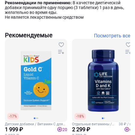
Рекомендации по применению:
В качестве диетической
добавки принимайте одну порцию (3 таблетки) 1 раз в день,
желательно во время еды.
Не является лекарственным средством
Рекомендуемые
Посмотреть все
-17%
-18%
Детские добавки / Витамин С для
Отдельные витамины /
38 ₽ / шт
детей
1 999 ₽
Витамины Д3 и К2
2 299 ₽
20
69