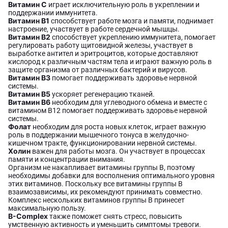
Витамин С
играет исключительную роль в укреплении и
поддержании иммунитета.
Витамин В1
способствует работе мозга и памяти, поднимает
настроение, участвует в работе сердечной мышцы.
Витамин В2
способствует укреплению иммунитета, помогает
регулировать работу щитовидной железы, участвует в
выработке антител и эритроцитов, которые доставляют
кислород к различным частям тела и играют важную роль в
защите организма от различных бактерий и вирусов.
Витамин В3
помогает поддерживать здоровье нервной
системы.
Витамин В5
ускоряет регенерацию тканей.
Витамин В6
необходим для углеводного обмена и вместе с
витамином В12 помогает поддерживать здоровье нервной
системы.
Фолат
необходим для роста новых клеток, играет важную
роль в поддержании мышечного тонуса в желудочно-
кишечном тракте, функционировании нервной системы.
Холин
важен для работы мозга. Он участвует в процессах
памяти и концентрации внимания.
Организм не накапливает витамины группы В, поэтому
необходимы добавки для восполнения оптимального уровня
этих витаминов. Поскольку все витамины группы В
взаимозависимы, их рекомендуют принимать совместно.
Комплекс нескольких витаминов группы В принесет
максимальную пользу.
B-Complex
также поможет снять стресс, повысить
умственную активность и уменьшить симптомы тревоги.