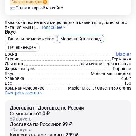
Больше выгоднее
Оплата картой на сайте
Высококачественный мицеллярный казеин для длительного
питания мышц....
Подробнее
Вкус
Ванильное мороженое
Молочный шоколад
Печенье-Крем
Maxler
Бренд
Страна
Германия
Для кого
для мужчин, для женщин
Форма выпуска
Порошок
Вкус
Молочный шоколад
Упаковка
450 г
Вес
450
Ком. наименование
Maxler Micellar Casein 450 grams
Смотреть состав
Доставка г. Доставка по России
Самовывоз
от 0 ₽
c 9 августа
Доставка по России
от 99 ₽
c 9 августа
Курьерская доставка
от 299 ₽