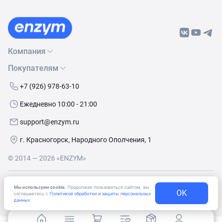
Компания
Покупателям
О нас
Бренды
Как сделать заказ
+7 (926) 978-63-10
Контакты
Условия доставки
Ежедневно 10:00 - 21:00
Политика обработки данных
Обмен и возврат
support@enzym.ru
Как получить скидку
г. Красногорск, Народного Ополчения, 1
© 2014 — 2026 «ENZYM»
Согласие
на получение рекламно-информационных
Мы используем cookie.
Продолжая пользоваться сайтом, вы
OK
материалов
соглашаетесь с
Политикой обработки и защиты персональных
данных