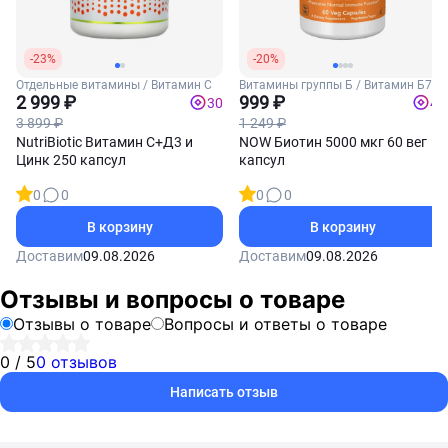
-23%
-20%
Отдельные витамины / Витамин С
Витамины группы Б / Витамин Б7
2 999 ₽
(Биотин)
999 ₽
30
40
3 899 ₽
1 249 ₽
NutriBiotic Витамин С+Д3 и
NOW Биотин 5000 мкг 60 вег
Цинк 250 капсул
капсул
0
0
0
0
В корзину
В корзину
Доставим
09.08.2026
Доставим
09.08.2026
Отзывы и вопросы о товаре
Отзывы о товаре
Вопросы и ответы о товаре
0 / 5
0 отзывов
Написать отзыв