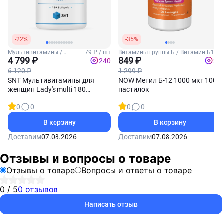
-22%
-35%
Мультивитамины /
79 ₽ / шт
Витамины группы Б / Витамин Б12
Женские витамины
4 799 ₽
849 ₽
240
34
6 120 ₽
1 299 ₽
SNT Мультивитамины для
NOW Метил Б-12 1000 мкг 100
женщин Lady's multi 180
пастилок
софтгель-капсул
0
0
0
0
В корзину
В корзину
Доставим
07.08.2026
Доставим
07.08.2026
Отзывы и вопросы о товаре
Отзывы о товаре
Вопросы и ответы о товаре
0 / 5
0 отзывов
Написать отзыв