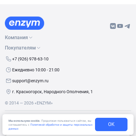
Компания
Покупателям
О нас
Бренды
Как сделать заказ
+7 (926) 978-63-10
Контакты
Условия доставки
Ежедневно 10:00 - 21:00
Политика обработки данных
Обмен и возврат
support@enzym.ru
Как получить скидку
г. Красногорск, Народного Ополчения, 1
© 2014 — 2026 «ENZYM»
Согласие
на получение рекламно-информационных
Мы используем cookie.
Продолжая пользоваться сайтом, вы
OK
материалов
соглашаетесь с
Политикой обработки и защиты персональных
данных