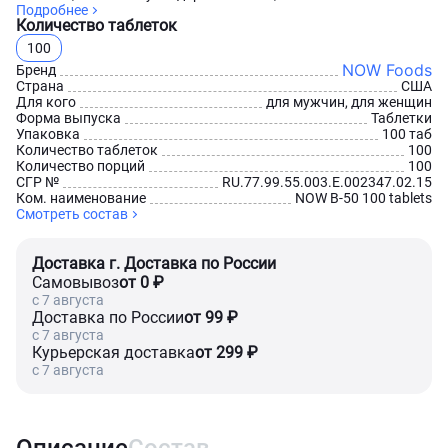
Подробнее
Количество таблеток
100
NOW Foods
Бренд
Страна
США
Для кого
для мужчин, для женщин
Форма выпуска
Таблетки
Упаковка
100 таб
Количество таблеток
100
Количество порций
100
СГР №
RU.77.99.55.003.Е.002347.02.15
Ком. наименование
NOW B-50 100 tablets
Смотреть состав
Доставка г. Доставка по России
Самовывоз
от 0 ₽
c 7 августа
Доставка по России
от 99 ₽
c 7 августа
Курьерская доставка
от 299 ₽
c 7 августа