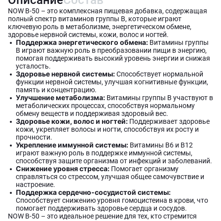
Описание
Состав
NOW B-50 – это комплексная пищевая добавка, содержащая
полный спектр витаминов группы B, которые играют
ключевую роль в метаболизме, энергетическом обмене,
здоровье нервной системы, кожи, волос и ногтей.
Поддержка энергетического обмена:
Витамины группы
B играют важную роль в преобразовании пищи в энергию,
помогая поддерживать высокий уровень энергии и снижая
усталость.
Здоровье нервной системы:
Способствует нормальной
функции нервной системы, улучшая когнитивные функции,
память и концентрацию.
Улучшение метаболизма:
Витамины группы B участвуют в
метаболических процессах, способствуя нормальному
обмену веществ и поддерживая здоровый вес.
Здоровье кожи, волос и ногтей:
Поддерживает здоровье
кожи, укрепляет волосы и ногти, способствуя их росту и
прочности.
Укрепление иммунной системы:
Витамины B6 и B12
играют важную роль в поддержке иммунной системы,
способствуя защите организма от инфекций и заболеваний.
Снижение уровня стресса:
Помогает организму
справляться со стрессом, улучшая общее самочувствие и
настроение.
Поддержка сердечно-сосудистой системы:
Способствует снижению уровня гомоцистеина в крови, что
помогает поддерживать здоровье сердца и сосудов.
NOW B-50 – это идеальное решение для тех, кто стремится