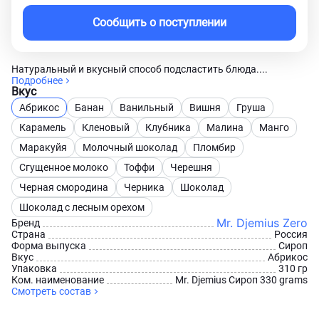
Сообщить о поступлении
Натуральный и вкусный способ подсластить блюда....
Подробнее
Вкус
Абрикос
Банан
Ванильный
Вишня
Груша
Карамель
Кленовый
Клубника
Малина
Манго
Маракуйя
Молочный шоколад
Пломбир
Сгущенное молоко
Тоффи
Черешня
Черная смородина
Черника
Шоколад
Шоколад с лесным орехом
Mr. Djemius Zero
Бренд
Страна
Россия
Форма выпуска
Сироп
Вкус
Абрикос
Упаковка
310 гр
Ком. наименование
Mr. Djemius Сироп 330 grams
Смотреть состав