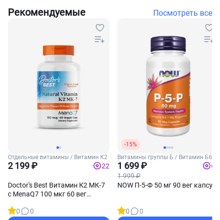
Рекомендуемые
Посмотреть все
-15%
Отдельные витамины / Витамин К2
Витамины группы Б / Витамин Б6
2 199 ₽
1 699 ₽
22
68
1 999 ₽
Doctor's Best Витамин К2 МК-7
NOW П-5-Ф 50 мг 90 вег капсул
с MenaQ7 100 мкг 60 вег
капсул
0
0
0
0