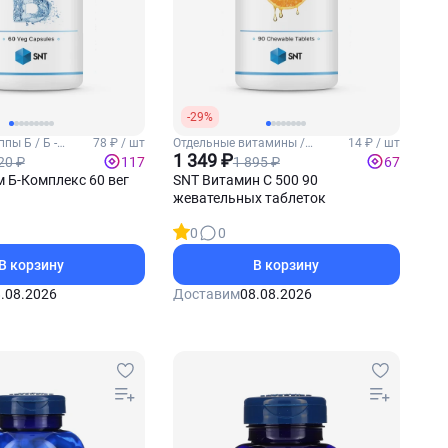
-29%
пы Б / Б -
78 ₽ / шт
Отдельные витамины /
14 ₽ / шт
Витамин С
1 349 ₽
20 ₽
1 895 ₽
117
67
 Б-Комплекс 60 вег
SNT Витамин С 500 90
жевательных таблеток
0
0
В корзину
В корзину
.08.2026
Доставим
08.08.2026