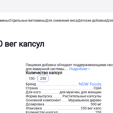
амины
Отдельные витамины
Для снижения веса
Детские добавки
Для
 вег капсул
Пищевая добавка обладает поддерживающими сво
для иммунной системы....
Подробнее
Количество капсул
100
250
NOW Foods
Бренд
Страна
США
Для кого
для мужчин, для женщин
Форма выпуска
Растительные капсулы
Основной компонент
Муравьиное дерево
Дозировка
500 мг
Упаковка
250 вег капс
Количество капсул
250