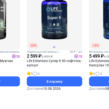
-26%
-16%
кие витамины
Отдельные витамины /
28 ₽ / шт
Витамины гру
Витамин К2
2 599 ₽
Б8 (Инозитол)
5 499 ₽
3 499 ₽
6 5
50
78
 Мужчин
Life Extension Супер К 90 софтгель-
Life Extensi
капсул
Капсулах 10
0
0
0
0
у
В корзину
Доставим
10.08.2026
Доставим
08