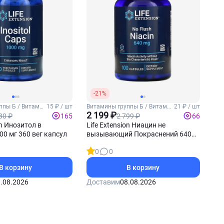
-21%
ппы Б / Витамин
15 ₽ / шт
Витамины группы Б / Витамин
21 ₽ / шт
Б3 (Ниацин)
2 199 ₽
80 ₽
2 799 ₽
165
66
on Инозитол в
Life Extension Ниацин не
00 мг 360 вег капсул
вызывающий Покраснений 640
мг 100 капсул
0
0
В корзину
В корзину
.08.2026
Доставим
08.08.2026