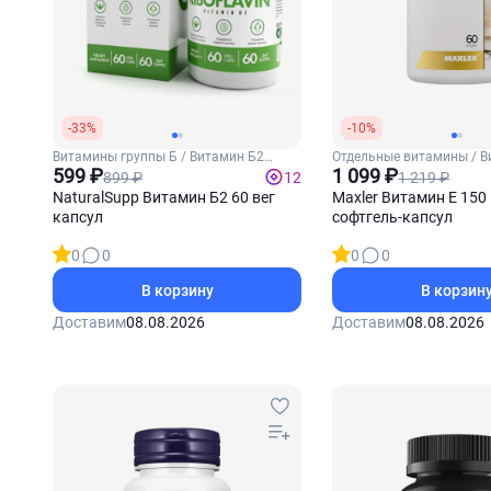
-33%
-10%
Витамины группы Б / Витамин Б2
Отдельные витамины / В
(Рибофлавин)
599 ₽
1 099 ₽
899 ₽
1 219 ₽
12
NaturalSupp Витамин Б2 60 вег
Maxler Витамин Е 150 
капсул
софтгель-капсул
0
0
0
0
В корзину
В корзин
Доставим
08.08.2026
Доставим
08.08.2026