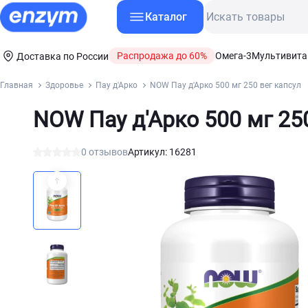
Каталог
Распродажа до 60%
Омега-3
Мультивит
Доставка по России
Главная
Здоровье
Пау д'Арко
NOW Пау д'Арко 500 мг 250 вег капсул
NOW Пау д'Арко 500 мг 250
0 отзывов
Артикул: 16281