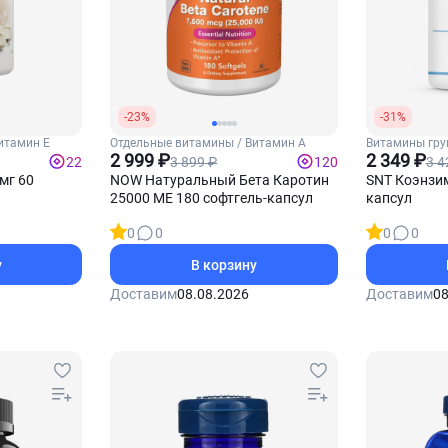
-23%
-31%
итамин Е
Отдельные витамины / Витамин А
Витамины груп
2 999 ₽
комплекс
2 349 ₽
3 899 ₽
3 4
22
120
мг 60
NOW Натуральный Бета Каротин
SNT Коэнзим
25000 МЕ 180 софтгель-капсул
капсул
0
0
0
0
у
В корзину
Доставим
08.08.2026
Доставим
08