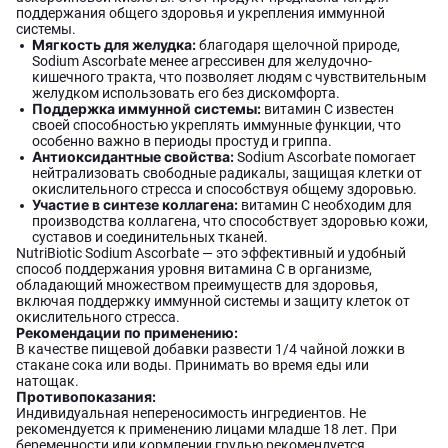
поддержания общего здоровья и укрепления иммунной
системы.
Мягкость для желудка:
благодаря щелочной природе,
Sodium Ascorbate менее агрессивен для желудочно-
кишечного тракта, что позволяет людям с чувствительным
желудком использовать его без дискомфорта.
Поддержка иммунной системы:
витамин C известен
своей способностью укреплять иммунные функции, что
особенно важно в периоды простуд и гриппа.
Антиоксидантные свойства:
Sodium Ascorbate помогает
нейтрализовать свободные радикалы, защищая клетки от
окислительного стресса и способствуя общему здоровью.
Участие в синтезе коллагена:
витамин C необходим для
производства коллагена, что способствует здоровью кожи,
суставов и соединительных тканей.
NutriBiotic Sodium Ascorbate — это эффективный и удобный
способ поддержания уровня витамина C в организме,
обладающий множеством преимуществ для здоровья,
включая поддержку иммунной системы и защиту клеток от
окислительного стресса.
Рекомендации по применению:
В качестве пищевой добавки развести 1/4 чайной ложки в
стакане сока или воды. Принимать во время еды или
натощак.
Противопоказания:
Индивидуальная непереносимость ингредиентов. Не
рекомендуется к применению лицами младше 18 лет. При
беременности или кормлении грудью рекомендуется