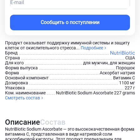
E-mail
Сообщить о поступлении
Продукт оказывает поддержку иммунной системы и защиту
клеток от окислительного стресса...
Подробнее
NutriBiotic
Бренд
Страна
США
Для кого
для мужчин, для женщин
Форма выпуска
Порошок
Форма
Аскорбат натрия
Основной компонент
Витамин С
Дозировка
1100 мг
Упаковка
227 г
Ком. наименование
NutriBiotic Sodium Ascorbate 227 grams
Смотреть состав
Описание
Состав
NutriBiotic Sodium Ascorbate — это высококачественная форма
витамина C, представленная в виде натриевой соли
аскорбиновой кислоты. Этот продукт предназначен для