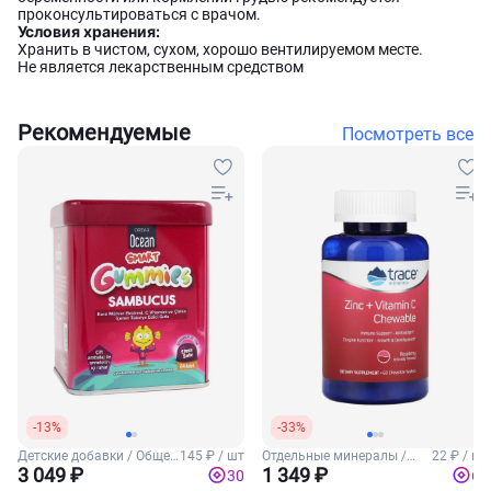
проконсультироваться с врачом.
Условия хранения:
Хранить в чистом, сухом, хорошо вентилируемом месте.
Не является лекарственным средством
Рекомендуемые
Посмотреть все
-13%
-33%
Детские добавки / Общее
145 ₽ / шт
Отдельные минералы /
22 ₽ / шт
укрепление для детей
3 049 ₽
Цинк
1 349 ₽
30
67