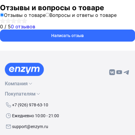
Отзывы и вопросы о товаре
Отзывы о товаре
Вопросы и ответы о товаре
0 / 5
0 отзывов
Написать отзыв
Компания
Покупателям
О нас
Бренды
Как сделать заказ
+7 (926) 978-63-10
Контакты
Условия доставки
Ежедневно 10:00 - 21:00
Политика обработки данных
Обмен и возврат
support@enzym.ru
Как получить скидку