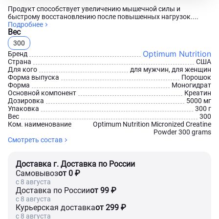
Продукт способствует увеличению мышечной силы и
быстрому восстановлению после повышенных нагрузок....
Подробнее
Вес
300
Optimum Nutrition
Бренд
Страна
США
Для кого
для мужчин, для женщин
Форма выпуска
Порошок
Форма
Моногидрат
Основной компонент
Креатин
Дозировка
5000 мг
Упаковка
300 г
Вес
300
Ком. наименование
Optimum Nutrition Micronized Creatine
Powder 300 grams
Смотреть состав
Доставка г. Доставка по России
Самовывоз
от 0 ₽
c 8 августа
Доставка по России
от 99 ₽
c 8 августа
Курьерская доставка
от 299 ₽
c 8 августа