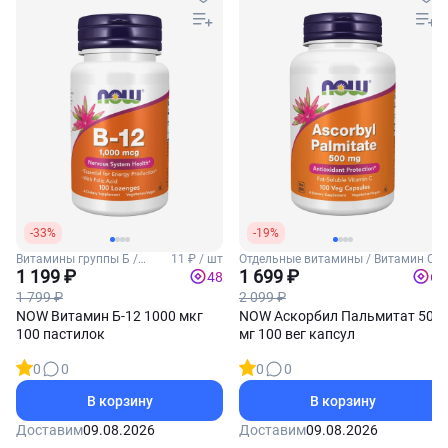
-33%
-19%
Витамины группы Б /
11 ₽ / шт
Отдельные витамины / Витамин С
Витамин Б12
1 199 ₽
1 699 ₽
48
68
1 799 ₽
2 099 ₽
NOW Витамин Б-12 1000 мкг
NOW Аскорбил Пальмитат 500
100 пастилок
мг 100 вег капсул
0
0
0
0
В корзину
В корзину
Доставим
09.08.2026
Доставим
09.08.2026