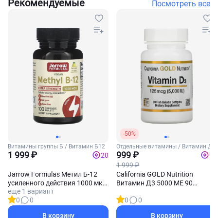
Рекомендуемые
Посмотреть все
-50%
Витамины группы Б / Витамин Б12
Отдельные витамины / Витамин Д3
1 999 ₽
999 ₽
20
10
1 999 ₽
Jarrow Formulas Метил Б-12
California GOLD Nutrition
усиленного действия 1000 мкг
Витамин Д3 5000 МЕ 90
еще 1 вариант
100 жевательных таблеток
софтгель-капсул
0
0
0
0
(Лимон)
В корзину
В корзину