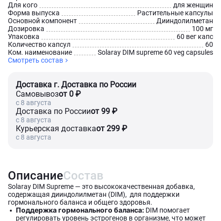
Для кого
для женщин
Форма выпуска
Растительные капсулы
Основной компонент
Дииндолилметан
Дозировка
100 мг
Упаковка
60 вег капс
Количество капсул
60
Ком. наименование
Solaray DIM supreme 60 veg capsules
Смотреть состав
Доставка г. Доставка по России
Самовывоз
от 0 ₽
c 8 августа
Доставка по России
от 99 ₽
c 8 августа
Курьерская доставка
от 299 ₽
c 8 августа
Описание
Состав
Solaray DIM Supreme — это высококачественная добавка,
содержащая дииндолилметан (DIM), для поддержки
гормонального баланса и общего здоровья.
Поддержка гормонального баланса:
DIM помогает
регулировать уровень эстрогенов в организме, что может