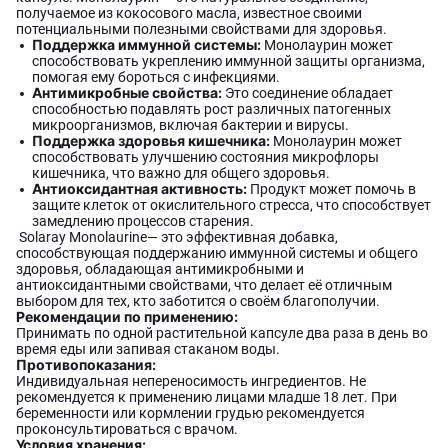
получаемое из кокосового масла, известное своими
потенциальными полезными свойствами для здоровья.
Поддержка иммунной системы:
Монолаурин может
способствовать укреплению иммунной защиты организма,
помогая ему бороться с инфекциями.
Антимикробные свойства:
Это соединение обладает
способностью подавлять рост различных патогенных
микроорганизмов, включая бактерии и вирусы.
Поддержка здоровья кишечника:
Монолаурин может
способствовать улучшению состояния микрофлоры
кишечника, что важно для общего здоровья.
Антиоксидантная активность:
Продукт может помочь в
защите клеток от окислительного стресса, что способствует
замедлению процессов старения.
Solaray Monolaurine— это эффективная добавка,
способствующая поддержанию иммунной системы и общего
здоровья, обладающая антимикробными и
антиоксидантными свойствами, что делает её отличным
выбором для тех, кто заботится о своём благополучии.
Рекомендации по применению:
Принимать по одной растительной капсуле два раза в день во
время еды или запивая стаканом воды.
Противопоказания:
Индивидуальная непереносимость ингредиентов. Не
рекомендуется к применению лицами младше 18 лет. При
беременности или кормлении грудью рекомендуется
проконсультироваться с врачом.
Условия хранения: