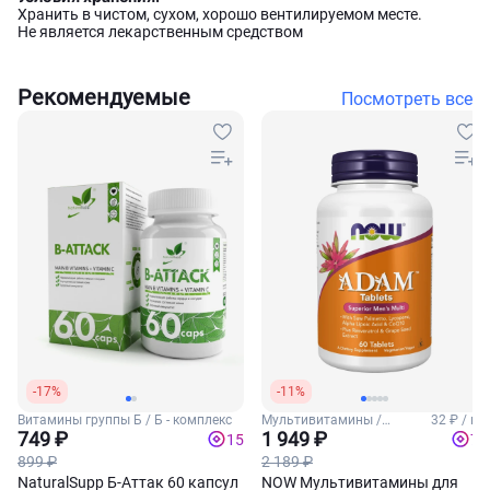
Хранить в чистом, сухом, хорошо вентилируемом месте.
Не является лекарственным средством
Рекомендуемые
Посмотреть все
-17%
-11%
Витамины группы Б / Б - комплекс
Мультивитамины /
32 ₽ / шт
749 ₽
Мужские витамины
1 949 ₽
15
78
899 ₽
2 189 ₽
NaturalSupp Б-Аттак 60 капсул
NOW Мультивитамины для