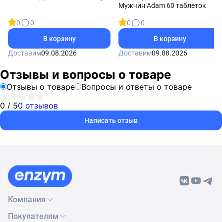
Мужчин Adam 60 таблеток
0
0
0
0
В корзину
В корзину
Доставим
09.08.2026
Доставим
09.08.2026
Отзывы и вопросы о товаре
Отзывы о товаре
Вопросы и ответы о товаре
0 / 5
0 отзывов
Написать отзыв
Компания
Покупателям
О нас