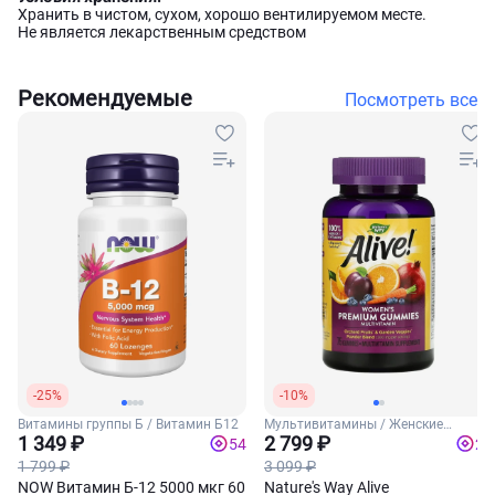
Хранить в чистом, сухом, хорошо вентилируемом месте.
Не является лекарственным средством
Рекомендуемые
Посмотреть все
-25%
-10%
Витамины группы Б / Витамин Б12
Мультивитамины / Женские
1 349 ₽
витамины
2 799 ₽
54
28
1 799 ₽
3 099 ₽
NOW Витамин Б-12 5000 мкг 60
Nature's Way Alive