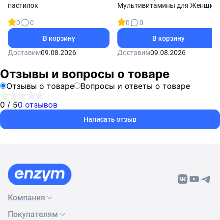
пастилок
Мультивитамины для Женщин
75 мармеладок
0
0
0
0
В корзину
В корзину
Доставим
09.08.2026
Доставим
09.08.2026
Отзывы и вопросы о товаре
Отзывы о товаре
Вопросы и ответы о товаре
0 / 5
0 отзывов
Написать отзыв
Компания
Покупателям
О нас