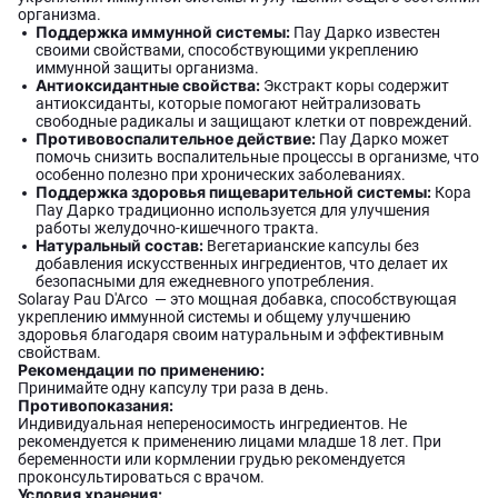
организма.
Поддержка иммунной системы:
Пау Дарко известен
своими свойствами, способствующими укреплению
иммунной защиты организма.
Антиоксидантные свойства:
Экстракт коры содержит
антиоксиданты, которые помогают нейтрализовать
свободные радикалы и защищают клетки от повреждений.
Противовоспалительное действие:
Пау Дарко может
помочь снизить воспалительные процессы в организме, что
особенно полезно при хронических заболеваниях.
Поддержка здоровья пищеварительной системы:
Кора
Пау Дарко традиционно используется для улучшения
работы желудочно-кишечного тракта.
Натуральный состав:
Вегетарианские капсулы без
добавления искусственных ингредиентов, что делает их
безопасными для ежедневного употребления.
Solaray Pau D'Arco — это мощная добавка, способствующая
укреплению иммунной системы и общему улучшению
здоровья благодаря своим натуральным и эффективным
свойствам.
Рекомендации по применению:
Принимайте одну капсулу три раза в день.
Противопоказания:
Индивидуальная непереносимость ингредиентов. Не
рекомендуется к применению лицами младше 18 лет. При
беременности или кормлении грудью рекомендуется
проконсультироваться с врачом.
Условия хранения: