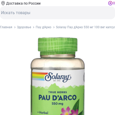
0
Доставка по России
Главная
Здоровье
Пау д'Арко
Solaray Пау д'Арко 550 мг 100 вег капсу