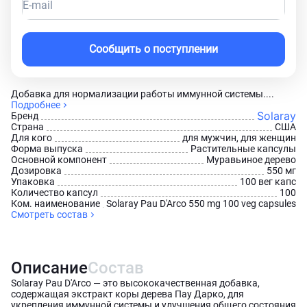
E-mail
Сообщить о поступлении
Добавка для нормализации работы иммунной системы....
Подробнее
Solaray
Бренд
Страна
США
Для кого
для мужчин, для женщин
Форма выпуска
Растительные капсулы
Основной компонент
Муравьиное дерево
Дозировка
550 мг
Упаковка
100 вег капс
Количество капсул
100
Ком. наименование
Solaray Pau D'Arco 550 mg 100 veg capsules
Смотреть состав
Описание
Состав
Solaray Pau D'Arco — это высококачественная добавка,
содержащая экстракт коры дерева Пау Дарко, для
укрепления иммунной системы и улучшения общего состояния