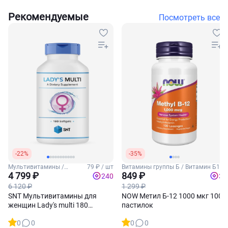
Рекомендуемые
Посмотреть все
-22%
-35%
Мультивитамины /
79 ₽ / шт
Витамины группы Б / Витамин Б12
Женские витамины
4 799 ₽
849 ₽
240
34
6 120 ₽
1 299 ₽
SNT Мультивитамины для
NOW Метил Б-12 1000 мкг 100
женщин Lady's multi 180
пастилок
софтгель-капсул
0
0
0
0