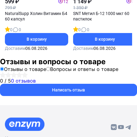
(Холин)
599 ₽
Витамин Б12
1 149 ₽
12
57
799 ₽
1 350 ₽
NaturalSupp Холин Витамин Б4
SNT Метил Б-12 1000 мкг 60
60 капсул
пастилок
0
0
0
0
В корзину
В корзину
Доставим
06.08.2026
Доставим
06.08.2026
Отзывы и вопросы о товаре
Отзывы о товаре
Вопросы и ответы о товаре
0 / 5
0 отзывов
Написать отзыв