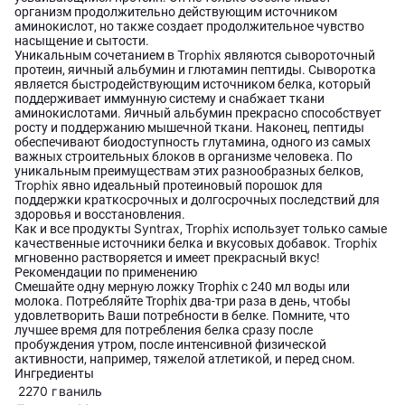
организм продолжительно действующим источником
аминокислот, но также создает продолжительное чувство
насыщение и сытости.
Trophix
Уникальным сочетанием в
являются сывороточный
протеин, яичный альбумин и глютамин пептиды. Сыворотка
является быстродействующим источником белка, который
поддерживает иммунную систему и снабжает ткани
аминокислотами. Яичный альбумин прекрасно способствует
росту и поддержанию мышечной ткани. Наконец, пептиды
обеспечивают биодоступность глутамина, одного из самых
важных строительных блоков в организме человека. По
уникальным преимуществам этих разнообразных белков,
Trophix
явно идеальный протеиновый порошок для
поддержки краткосрочных и долгосрочных последствий для
здоровья и восстановления.
Syntrax
Trophix
Как и все продукты
,
использует только самые
Trophix
качественные источники белка и вкусовых добавок.
мгновенно растворяется и имеет прекрасный вкус!
Рекомендации по применению
Смешайте одну мерную ложку Trophix с 240 мл воды или
молока. Потребляйте Trophix два-три раза в день, чтобы
удовлетворить Ваши потребности в белке. Помните, что
лучшее время для потребления белка сразу после
пробуждения утром, после интенсивной физической
активности, например, тяжелой атлетикой, и перед сном.
Ингредиенты
2270 г
ваниль