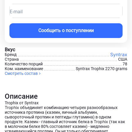
E-mail
Сообщить о поступлении
Вкус
Syntrax
Бренд
Страна
США
Количество порций
78
Ком. наименование
Syntrax Trophix 2270 grams
Смотреть состав
Описание
Trophix от Syntrax
Trophix
объединяет комбинацию четырех разнообразных
источника протеина (казеин, яичный альбумин,
сывороточный протеин и пептиды глутамина) в одном
Trophix
продукте. Казеин - главный источник белка в
(так как
в молочном белке 80% состовляет казеин) - медленно
усваивающийся протеин. Он не только обеспечивает