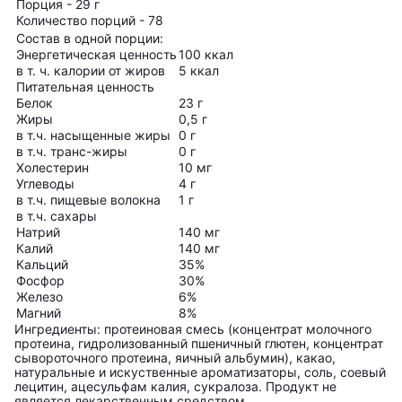
Порция - 29 г
Количество порций - 78
Состав в одной порции:
Энергетическая ценность
100 ккал
в т. ч. калории от жиров
5 ккал
Питательная ценность
Белок
23 г
Жиры
0,5 г
в т.ч. насыщенные жиры
0 г
в т.ч. транс-жиры
0 г
Холестерин
10 мг
Углеводы
4 г
в т.ч. пищевые волокна
1 г
в т.ч. сахары
Натрий
140 мг
Калий
140 мг
Кальций
35%
Фосфор
30%
Железо
6%
Магний
8%
Ингредиенты:
протеиновая смесь (концентрат молочного
протеина, гидролизованный пшеничный глютен, концентрат
сывороточного протеина, яичный альбумин), какао,
натуральные и искуственные ароматизаторы, соль, соевый
лецитин, ацесульфам калия, сукралоза.
Продукт не
является лекарственным средством.