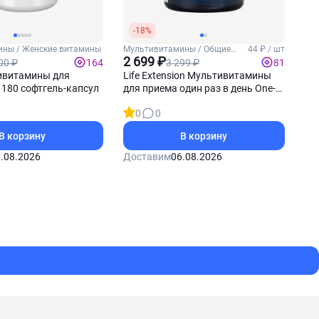
-18%
ны / Женские витамины
Мультивитамины / Общие
44 ₽ / шт
витамины
2 699 ₽
00 ₽
3 299 ₽
164
81
витамины для
Life Extension Мультивитамины
180 софтгель-капсул
для приема один раз в день One-
Per-Day 60 таблеток
0
0
В корзину
В корзину
.08.2026
Доставим
06.08.2026