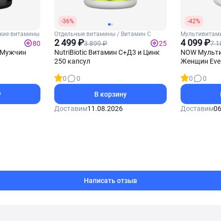
-36%
-42%
кие витамины
Отдельные витамины / Витамин С
Мультивитами
2 499 ₽
4 099 ₽
3 899 ₽
7 1
80
25
 Мужчин
NutriBiotic Витамин С+Д3 и Цинк
NOW Мульти
250 капсул
Женщин Eve 
0
0
0
0
у
В корзину
Доставим
11.08.2026
Доставим
06
Написать отзыв