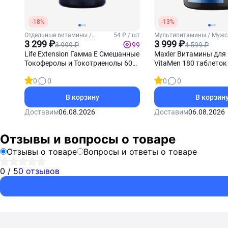
-18%
-13%
Отдельные витамины /
54 ₽ / шт
Мультивитамины / Мужс
Витамин Е
3 299 ₽
3 999 ₽
3 999 ₽
4 599 ₽
99
Life Extension Гамма Е Смешанные
Maxler Витамины для
Токоферолы и Токотриенолы 60
VitaMen 180 таблеток
софтгель-капсул
0
0
0
0
В корзину
В корзин
Доставим
06.08.2026
Доставим
06.08.2026
Отзывы и вопросы о товаре
Отзывы о товаре
Вопросы и ответы о товаре
0 / 5
0 отзывов