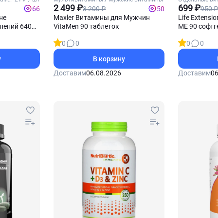
2 499 ₽
Витамин Д3
699 ₽
3 200 ₽
950 ₽
66
50
 не
Maxler Витамины для Мужчин
Life Extensi
нений 640
VitaMen 90 таблеток
МЕ 90 софтг
0
0
0
0
у
В корзину
Доставим
06.08.2026
Доставим
06