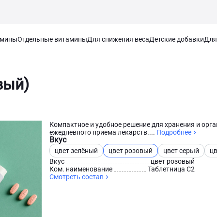
амины
Отдельные витамины
Для снижения веса
Детские добавки
Для
вый)
Компактное и удобное решение для хранения и орг
ежедневного приема лекарств....
Подробнее
Вкус
цвет зелёный
цвет розовый
цвет серый
цв
Вкус
цвет розовый
Ком. наименование
Таблетница C2
Смотреть состав