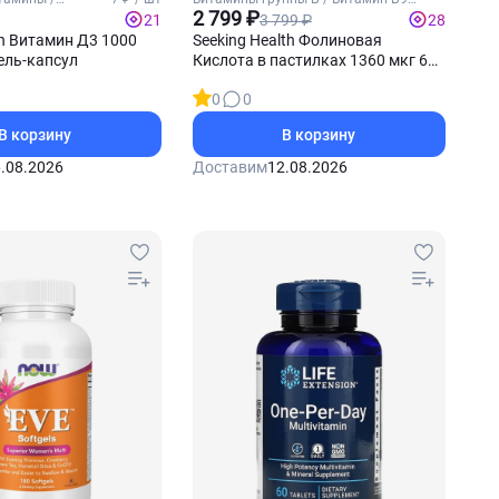
(Фолиевая кислота)
2 799 ₽
3 799 ₽
21
28
on Витамин Д3 1000
Seeking Health Фолиновая
ель-капсул
Кислота в пастилках 1360 мкг 60
пастилок
0
0
В корзину
В корзину
.08.2026
Доставим
12.08.2026