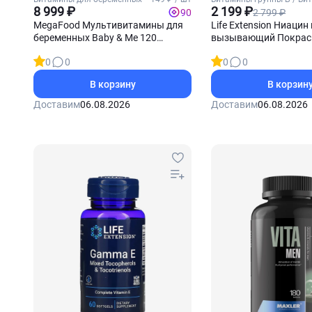
8 999 ₽
Б3 (Ниацин)
2 199 ₽
2 799 ₽
90
MegaFood Мультивитамины для
Life Extension Ниацин
беременных Baby & Me 120
вызывающий Покрас
таблеток
мг 100 капсул
0
0
0
0
В корзину
В корзин
Доставим
06.08.2026
Доставим
06.08.2026