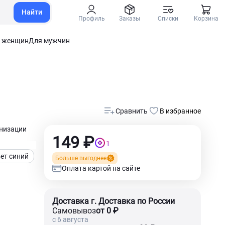
Найти
Профиль
Заказы
Списки
Корзина
 женщин
Для мужчин
Сравнить
В избранное
анизации
149 ₽
1
ет синий
Больше выгоднее
Оплата картой на сайте
Доставка г. Доставка по России
Самовывоз
от 0 ₽
c 6 августа