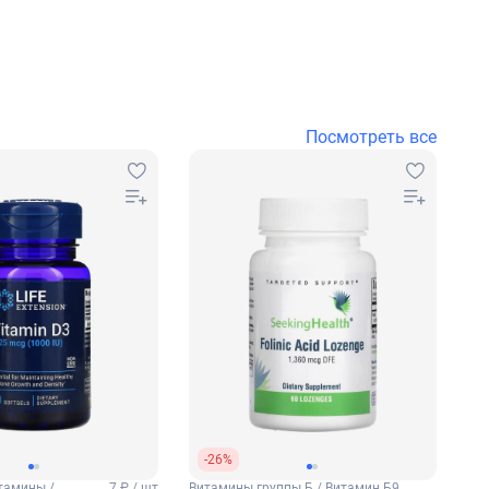
Посмотреть все
-26%
тамины /
7 ₽ / шт
Витамины группы Б / Витамин Б9