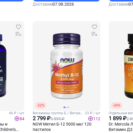
Доставим
07.08.2026
Доставим
07
-22%
-34%
46 ₽ / шт
Витамины группы Б / Витамин
23 ₽ / шт
Отдельные ви
тей
Б12
2 799 ₽
1 899 ₽
3 599 ₽
2 8
84
112
ны и
NOW Метил Б-12 5000 мкг 120
Dr. Mercola
ildren's
пастилок
Витамин Д3 