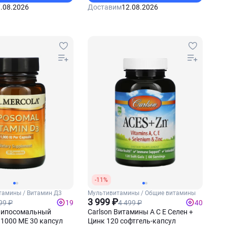
.08.2026
Доставим
12.08.2026
-11%
тамины / Витамин Д3
Мультивитамины / Общие витамины
3 999 ₽
99 ₽
4 499 ₽
19
40
 Липосомальный
Carlson Витамины А С Е Селен +
1000 МЕ 30 капсул
Цинк 120 софтгель-капсул