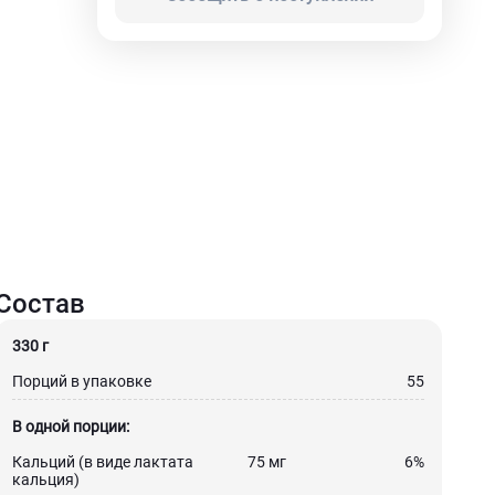
Состав
330 г
Порций в упаковке
55
В одной порции:
Кальций (в виде лактата
75 мг
6%
кальция)