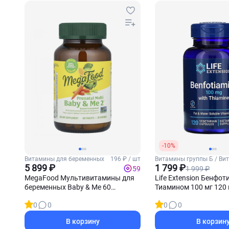
-10%
Витамины для беременных
196 ₽ / шт
Витамины группы Б / Ви
5 899 ₽
Б1 (Тиамин)
1 799 ₽
1 999 ₽
59
MegaFood Мультивитамины для
Life Extension Бенфот
беременных Baby & Me 60
Тиамином 100 мг 120 
таблеток
0
0
0
0
В корзину
В корзин