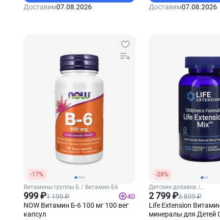
Доставим
07.08.2026
Доставим
07.08.2026
-17%
-28%
Витамины группы Б / Витамин Б6
Детские добавки /
999 ₽
Мультивитамины для де
2 799 ₽
1 199 ₽
3 899 ₽
40
NOW Витамин Б-6 100 мг 100 вег
Life Extension Витами
капсул
минералы для Детей Ch