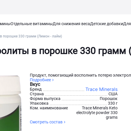
амины
Отдельные витамины
Для снижения веса
Детские добавки
Для
 в порошке 330 грамм (Лимон - лайм)
тролиты в порошке 330 грамм 
Продукт, помогающий восполнить потерю электроли
Подробнее
Вкус
Trace Minerals
Бренд
Страна
США
Форма выпуска
Порошок
Упаковка
330 г
Ком. наименование
Trace Minerals Keto
electrolyte powder 330
grams
Смотреть состав