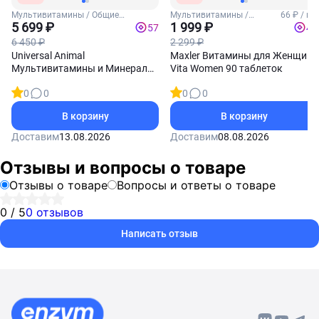
Мультивитамины / Общие
Мультивитамины /
66 ₽ / шт
витамины
5 699 ₽
Женские витамины
1 999 ₽
57
40
6 450 ₽
2 299 ₽
Universal Animal
Maxler Витамины для Женщин
Мультивитамины и Минералы
Vita Women 90 таблеток
в пакетиках 44 пакетиков
0
0
0
0
В корзину
В корзину
Доставим
13.08.2026
Доставим
08.08.2026
Отзывы и вопросы о товаре
Отзывы о товаре
Вопросы и ответы о товаре
0 / 5
0 отзывов
Написать отзыв