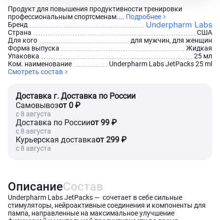
Продукт для повышения продуктивности тренировки
профессиональным спортсменам....
Подробнее
Underpharm Labs
Бренд
Страна
США
Для кого
для мужчин, для женщин
Форма выпуска
Жидкая
Упаковка
25 мл
Ком. наименование
Underpharm Labs JetPacks 25 ml
Смотреть состав
Доставка г. Доставка по России
Самовывоз
от 0 ₽
c 8 августа
Доставка по России
от 99 ₽
c 8 августа
Курьерская доставка
от 299 ₽
c 8 августа
Описание
Состав
Underpharm Labs JetPacks — сочетает в себе сильные
стимуляторы, нейроактивные соединения и компоненты для
пампа, направленные на максимальное улучшение