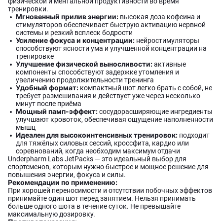
физической и ментальной продуктивности во время
тренировки.
Мгновенный прилив энергии:
высокая доза кофеина и
стимуляторов обеспечивает быструю активацию нервной
системы и резкий всплеск бодрости
Усиление фокуса и концентрации:
нейростимуляторы
способствуют ясности ума и улучшенной концентрации на
тренировке
Улучшение физической выносливости:
активные
компоненты способствуют задержке утомления и
увеличению продолжительности тренинга
Удобный формат:
компактный шот легко брать с собой, не
требует размешивания и действует уже через несколько
минут после приёма
Мощный памп-эффект:
сосудорасширяющие ингредиенты
улучшают кровоток, обеспечивая ощущение наполненности
мышц
Идеален для высокоинтенсивных тренировок:
подходит
для тяжёлых силовых сессий, кроссфита, кардио или
соревнований, когда необходим максимум отдачи
Underpharm Labs JetPacks — это идеальный выбор для
спортсменов, которым нужно быстрое и мощное решение для
повышения энергии, фокуса и силы.
Рекомендации по применению:
При хорошей переносимости и отсутствии побочных эффектов
принимайте один шот перед занятием. Нельзя принимать
больше одного шота в течение суток. Не превышайте
максимальную дозировку.