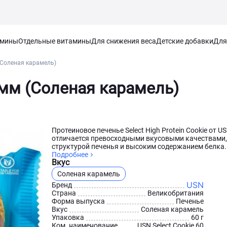
амины
Отдельные витамины
Для снижения веса
Детские добавки
Для
(Соленая карамель)
амм (Соленая карамель)
Протеиновое печенье Select High Protein Cookie от U
отличается превосходными вкусовыми качествами, 
структурой печенья и высоким содержанием белка..
Подробнее
Вкус
Соленая карамель
USN
Бренд
Страна
Великобритания
Форма выпуска
Печенье
Вкус
Соленая карамель
Упаковка
60 г
Ком. наименование
USN Select Cookie 60