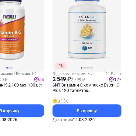
-9%
тамины / Витамин К2
Отдельные витамины /
21 ₽ / шт
Витамин С
2 549 ₽
99 ₽
2 799 ₽
54
127
 К-2 100 мкг 100 вег
SNT Витамин С комплекс Ester - C
Plus 120 таблеток
0
0
В корзину
В корзину
.08.2026
Доставим
12.08.2026