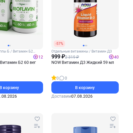
-57%
ппы Б / Витамин Б2
Отдельные витамины / Витамин Д3
999 ₽
2 319 ₽
12
40
 Витамин Б2 60 вег
NOW Витамин Д3 Жидкий 59 мл
0
0
В корзину
В корзину
.08.2026
Доставим
07.08.2026