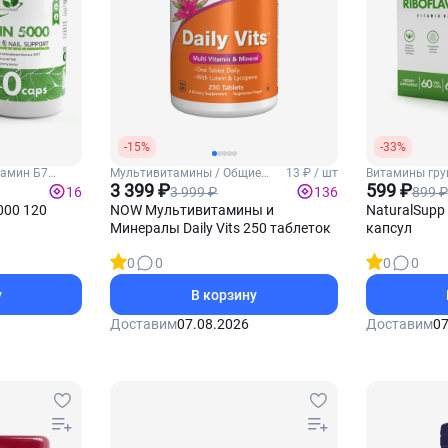
-15%
-33%
тамин Б7
Мультивитамины / Общие
13 ₽ / шт
Витамины гру
витамины
3 399 ₽
(Рибофлавин)
599 ₽
3 999 ₽
899 ₽
16
136
000 120
NOW Мультивитамины и
NaturalSupp
Минералы Daily Vits 250 таблеток
капсул
0
0
0
0
у
В корзину
Доставим
07.08.2026
Доставим
07