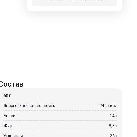
Состав
60 г
Энергетическая ценность
242 ккал
Белки
14 г
Жиры
8,8 г
Углеводы
25 г