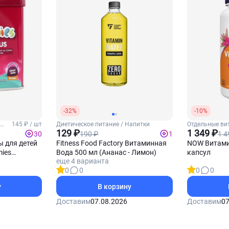
-32%
-10%
е
145 ₽ / шт
Диетическое питание / Напитки
Отдельные ви
129 ₽
1 349 ₽
190 ₽
1 4
30
1
ы для детей
Fitness Food Factory Витаминная
NOW Витамин
mies
Вода 500 мл (Ананас - Лимон)
капсул
еще 4 варианта
льных
0
0
0
0
у
В корзину
Доставим
07.08.2026
Доставим
07