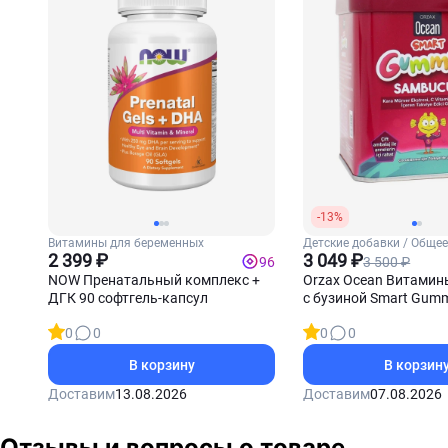
-13%
Витамины для беременных
Детские добавки / Обще
2 399 ₽
укрепление для детей
3 049 ₽
3 500 ₽
96
NOW Пренатальный комплекс +
Orzax Ocean Витамин
ДГК 90 софтгель-капсул
с бузиной Smart Gum
Sambucus 60 жевате
0
0
0
0
пастилок
В корзину
В корзин
Доставим
13.08.2026
Доставим
07.08.2026
Отзывы и вопросы о товаре