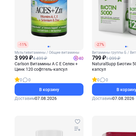
-11%
-27%
Мультивитамины / Общие витамины
Витамины группы Б / Ви
3 999 ₽
(Биотин)
799 ₽
4 499 ₽
1 099 ₽
40
Carlson Витамины А С Е Селен +
NaturalSupp Биотин 5
Цинк 120 софтгель-капсул
капсул
0
0
0
0
В корзину
В корзин
Доставим
07.08.2026
Доставим
07.08.2026