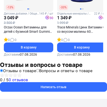
-13%
-33%
Детские добавки / Общее
145 ₽ / шт
Отдельные минералы /
22 ₽ / шт
укрепление для детей
3 049 ₽
Цинк
1 349 ₽
30
67
3 500 ₽
1 999 ₽
Orzax Ocean Витамины для
Trace Minerals Цинк Витамин С
детей с бузиной Smart Gummies
со вкусом малины 60
Sambucus 60 жевательных
жевательных таблеток
0
0
0
0
пастилок
В корзину
В корзину
Доставим
07.08.2026
Доставим
07.08.2026
Отзывы и вопросы о товаре
Отзывы о товаре
Вопросы и ответы о товаре
0 / 5
0 отзывов
Написать отзыв