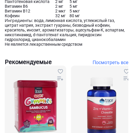
Пантотеновая кислота
2 мг
5 мг
Витамин В6
2 мг
5 мг
Витамин B12
2 мкг
5 мкг
Кофеин
32 мг
80 мг
Ингредиенты:
вода, лимонная кислота, углекислый газ,
цитрат натрия, экстракт гуараны, безводный кофеин,
краситель, инозит, ароматизаторы, ацесульфам-К, аспартам,
никотинамид, d-пантотенат кальция, пиридоксин
гидрохлорид, цианокобаламин
Не является лекарственным средством
Рекомендуемые
Посмотреть все