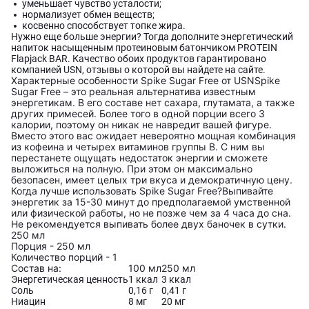
уменьшает чувство усталости;
нормализует обмен веществ;
косвенно способствует топке жира.
Нужно еще больше энергии? Тогда дополните энергетический
напиток насыщенным протеиновым батончиком PROTEIN
Flapjack BAR. Качество обоих продуктов гарантировано
компанией USN, отзывы о которой вы найдете на сайте.
Характерные особенности Spike Sugar Free от USN
Spike
Sugar Free – это реальная альтернатива известным
энергетикам. В его составе нет сахара, глутамата, а также
других примесей. Более того в одной порции всего 3
калории, поэтому он никак не навредит вашей фигуре.
Вместо этого вас ожидает невероятно мощная комбинация
из кофеина и четырех витаминов группы B. С ним вы
перестанете ощущать недостаток энергии и сможете
выложиться на полную. При этом он максимально
безопасен, имеет целых три вкуса и демократичную цену.
Когда лучше использовать Spike Sugar Free?
Выпивайте
энергетик за 15-30 минут до предполагаемой умственной
или физической работы, но не позже чем за 4 часа до сна.
Не рекомендуется выпивать более двух баночек в сутки.
250 мл
Порция - 250 мл
Количество порций - 1
Состав на:
100 мл
250 мл
Энергетическая ценность
1 ккал
3 ккал
Соль
0,16 г
0,41 г
Ниацин
8 мг
20 мг