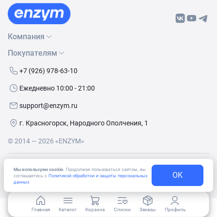
Компания
Покупателям
О нас
Бренды
Как сделать заказ
+7 (926) 978-63-10
Контакты
Условия доставки
Ежедневно 10:00 - 21:00
Политика обработки данных
Обмен и возврат
support@enzym.ru
Как получить скидку
г. Красногорск, Народного Ополчения, 1
© 2014 — 2026 «ENZYM»
Согласие
на получение рекламно-информационных
Мы используем cookie.
Продолжая пользоваться сайтом, вы
материалов
OK
соглашаетесь с
Политикой обработки и защиты персональных
данных
Главная
Каталог
Корзина
Списки
Заказы
Профиль