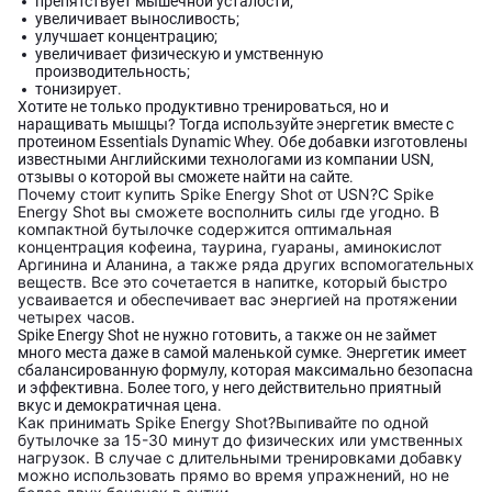
препятствует мышечной усталости;
увеличивает выносливость;
улучшает концентрацию;
увеличивает физическую и умственную
производительность;
тонизирует.
Хотите не только продуктивно тренироваться, но и
наращивать мышцы? Тогда используйте энергетик вместе с
протеином Essentials Dynamic Whey. Обе добавки изготовлены
известными Английскими технологами из компании USN,
отзывы о которой вы сможете найти на сайте.
Почему стоит купить Spike Energy Shot от USN?
C Spike
Energy Shot вы сможете восполнить силы где угодно. В
компактной бутылочке содержится оптимальная
концентрация кофеина, таурина, гуараны, аминокислот
Аргинина и Аланина, а также ряда других вспомогательных
веществ. Все это сочетается в напитке, который быстро
усваивается и обеспечивает вас энергией на протяжении
четырех часов.
Spike Energy Shot не нужно готовить, а также он не займет
много места даже в самой маленькой сумке. Энергетик имеет
сбалансированную формулу, которая максимально безопасна
и эффективна. Более того, у него действительно приятный
вкус и демократичная цена.
Как принимать Spike Energy Shot?
Выпивайте по одной
бутылочке за 15-30 минут до физических или умственных
нагрузок. В случае с длительными тренировками добавку
можно использовать прямо во время упражнений, но не