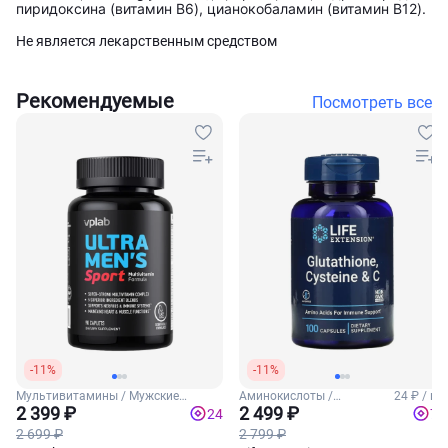
пиридоксина (витамин B6), цианокобаламин (витамин B12).
Не является лекарственным средством
Рекомендуемые
Посмотреть все
-11%
-11%
Мультивитамины / Мужские
Аминокислоты /
24 ₽ / шт
витамины
2 399 ₽
Комплексные
2 499 ₽
24
75
аминокислоты
2 699 ₽
2 799 ₽