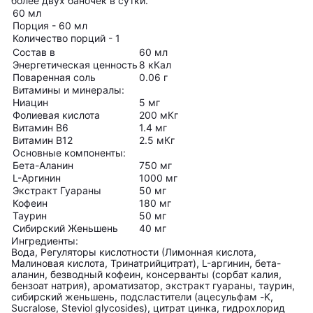
более двух баночек в сутки.
60 мл
Порция - 60 мл
Количество порций - 1
Состав в
60 мл
Энергетическая ценность
8 кКал
Поваренная соль
0.06 г
Витамины и минералы:
Ниацин
5 мг
Фолиевая кислота
200 мКг
Витамин В6
1.4 мг
Витамин В12
2.5 мКг
Основные компоненты:
Бета-Аланин
750 мг
L-Аргинин
1000 мг
Экстракт Гуараны
50 мг
Кофеин
180 мг
Таурин
50 мг
Сибирский Женьшень
40 мг
Ингредиенты:
Вода, Регуляторы кислотности (Лимонная кислота,
Малиновая кислота, Тринатрийцитрат), L-аргинин, бета-
аланин, безводный кофеин, консерванты (сорбат калия,
бензоат натрия), ароматизатор, экстракт гуараны, таурин,
сибирский женьшень, подсластители (ацесульфам -K,
Sucralose, Steviol glycosides), цитрат цинка, гидрохлорид