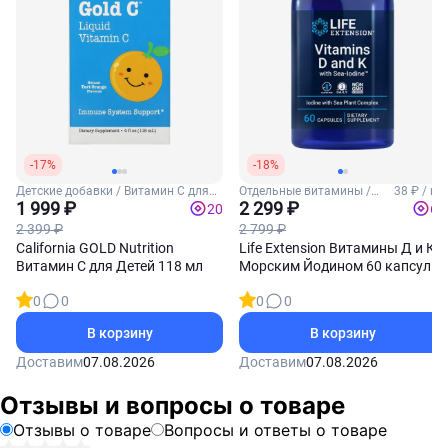
-17%
-18%
Детские добавки / Витамин С для
Отдельные витамины /
38 ₽ / шт
детей
1 999 ₽
Витамины Д3 и К2
2 299 ₽
20
69
2 399 ₽
2 799 ₽
California GOLD Nutrition
Life Extension Витамины Д и К с
Витамин С для Детей 118 мл
Морским Йодином 60 капсул
0
0
0
0
В корзину
В корзину
Доставим
07.08.2026
Доставим
07.08.2026
Отзывы и вопросы о товаре
Отзывы о товаре
Вопросы и ответы о товаре