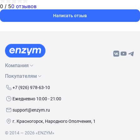
0 / 5
0 отзывов
Написать отзыв
Компания
Покупателям
О нас
Бренды
Как сделать заказ
+7 (926) 978-63-10
Контакты
Условия доставки
Ежедневно 10:00 - 21:00
Политика обработки данных
Обмен и возврат
support@enzym.ru
Как получить скидку
г. Красногорск, Народного Ополчения, 1
© 2014 — 2026 «ENZYM»