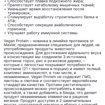
Способствует плавке подкожного жира;
Препятствует катаболизму мышечных тканей;
Уменьшает время восстановления после
тренировок;
Стимулирует выработку строительного белка и
АТФ;
Способствует секреции анаболических
гормонов;
Улучшает работу иммунной системы.
Vegan Protein – новинка в линейке протеинов от
Maxler, предназначенная специально для людей, не
употребляющих продукты животного
происхождения. Для достижения идеального вкуса
и консистенции мы соединили 3 источника
протеина: горох, рис и рожковое дерево, –
которые с легкостью покрывают потребность в
протеине (21 г протеина в порции) и имеют полный
комплекс аминокислот, в том числе, и
незаменимых. Vegan Protein не содержит ГМО,
лактозы и глютена и соответствует европейским
стандартам качества. Протеин растительного
происхождения можно употреблять в виде
коктейля, а также добавлять в блюда, что делает
продукт незаменимым элементом в рационе
веганов. Продукт доступен в 2 замечательных
вкусах: шоколадный макарон и яблоко с корицей,