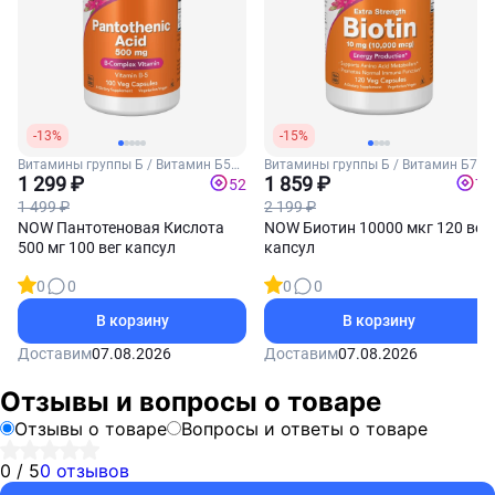
-13%
-15%
Витамины группы Б / Витамин Б5
Витамины группы Б / Витамин Б7
(Пантотеновая кислота)
1 299 ₽
(Биотин)
1 859 ₽
52
74
1 499 ₽
2 199 ₽
NOW Пантотеновая Кислота
NOW Биотин 10000 мкг 120 вег
500 мг 100 вег капсул
капсул
0
0
0
0
В корзину
В корзину
Доставим
07.08.2026
Доставим
07.08.2026
Отзывы и вопросы о товаре
Отзывы о товаре
Вопросы и ответы о товаре
0 / 5
0 отзывов