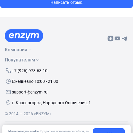
Написать отзыв
Компания
Покупателям
О нас
Бренды
Как сделать заказ
+7 (926) 978-63-10
Контакты
Условия доставки
Ежедневно 10:00 - 21:00
Политика обработки данных
Обмен и возврат
support@enzym.ru
Как получить скидку
г. Красногорск, Народного Ополчения, 1
© 2014 — 2026 «ENZYM»
Согласие
на получение рекламно-информационных
Мы используем cookie.
Продолжая пользоваться сайтом, вы