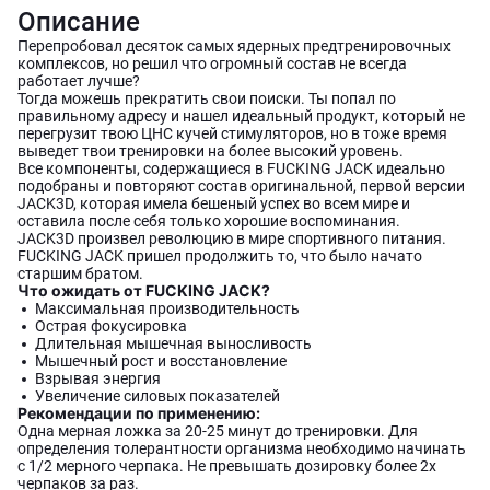
Описание
Перепробовал десяток самых ядерных предтренировочных
комплексов, но решил что огромный состав не всегда
работает лучше?
Тогда можешь прекратить свои поиски. Ты попал по
правильному адресу и нашел идеальный продукт, который не
перегрузит твою ЦНС кучей стимуляторов, но в тоже время
выведет твои тренировки на более высокий уровень.
Все компоненты, содержащиеся в FUCKING JACK идеально
подобраны и повторяют состав оригинальной, первой версии
JACK3D, которая имела бешеный успех во всем мире и
оставила после себя только хорошие воспоминания.
JACK3D произвел революцию в мире спортивного питания.
FUCKING JACK пришел продолжить то, что было начато
старшим братом.
Что ожидать от FUCKING JACK?
Максимальная производительность
Острая фокусировка
Длительная мышечная выносливость
Мышечный рост и восстановление
Взрывая энергия
Увеличение силовых показателей
Рекомендации по применению:
Одна мерная ложка за 20-25 минут до тренировки. Для
определения толерантности организма необходимо начинать
с 1/2 мерного черпака. Не превышать дозировку более 2х
черпаков за раз.