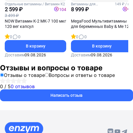
Отдельные витамины / Витамин К2
Витамины для
149 ₽ / шт
2 599 ₽
беременных
8 999 ₽
104
90
3 499 ₽
NOW Витамин К-2 МК-7 100 мкг
MegaFood Мультивитамины
120 вег капсул
для беременных Baby & Me 120
таблеток
0
0
0
0
В корзину
В корзину
Доставим
09.08.2026
Доставим
09.08.2026
Отзывы и вопросы о товаре
Отзывы о товаре
Вопросы и ответы о товаре
0 / 5
0 отзывов
Написать отзыв