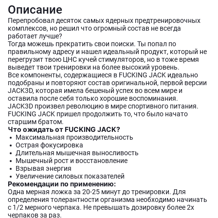
Описание
Перепробовал десяток самых ядерных предтренировочных
комплексов, но решил что огромный состав не всегда
работает лучше?
Тогда можешь прекратить свои поиски. Ты попал по
правильному адресу и нашел идеальный продукт, который не
перегрузит твою ЦНС кучей стимуляторов, но в тоже время
выведет твои тренировки на более высокий уровень.
Все компоненты, содержащиеся в FUCKING JACK идеально
подобраны и повторяют состав оригинальной, первой версии
JACK3D, которая имела бешеный успех во всем мире и
оставила после себя только хорошие воспоминания.
JACK3D произвел революцию в мире спортивного питания.
FUCKING JACK пришел продолжить то, что было начато
старшим братом.
Что ожидать от FUCKING JACK?
Максимальная производительность
Острая фокусировка
Длительная мышечная выносливость
Мышечный рост и восстановление
Взрывая энергия
Увеличение силовых показателей
Рекомендации по применению:
Одна мерная ложка за 20-25 минут до тренировки. Для
определения толерантности организма необходимо начинать
с 1/2 мерного черпака. Не превышать дозировку более 2х
черпаков за раз.