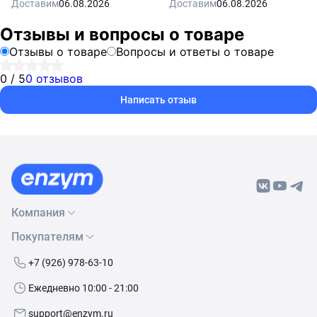
Доставим
06.08.2026
Доставим
06.08.2026
Отзывы и вопросы о товаре
Отзывы о товаре
Вопросы и ответы о товаре
0 / 5
0 отзывов
Написать отзыв
Компания
Покупателям
О нас
Бренды
Как сделать заказ
+7 (926) 978-63-10
Контакты
Условия доставки
Ежедневно 10:00 - 21:00
Политика обработки данных
Обмен и возврат
support@enzym.ru