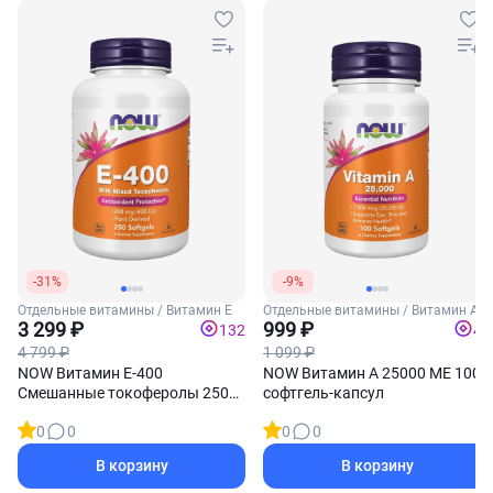
-31%
-9%
Отдельные витамины / Витамин Е
Отдельные витамины / Витамин А
3 299 ₽
999 ₽
132
40
4 799 ₽
1 099 ₽
NOW Витамин Е-400
NOW Витамин А 25000 МЕ 100
Смешанные токоферолы 250
софтгель-капсул
софтгель-капсул
0
0
0
0
В корзину
В корзину