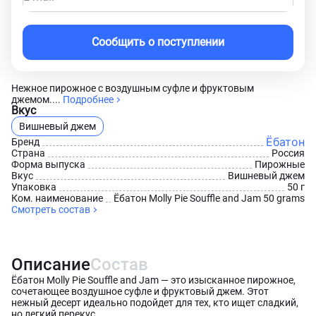
Сообщить о поступлении
Нежное пирожное с воздушным суфле и фруктовым
джемом....
Подробнее
Вкус
Вишневый джем
Ёбатон
Бренд
Страна
Россия
Форма выпуска
Пирожные
Вкус
Вишневый джем
Упаковка
50 г
Ком. наименование
Ёбатон Molly Pie Souffle and Jam 50 grams
Смотреть состав
Описание
Состав
Ёбатон Molly Pie Souffle and Jam — это изысканное пирожное,
сочетающее воздушное суфле и фруктовый джем. Этот
нежный десерт идеально подойдет для тех, кто ищет сладкий,
но легкий перекус.