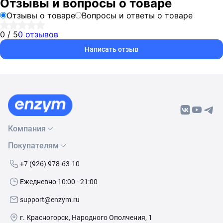
Отзывы и вопросы о товаре
Отзывы о товаре
Вопросы и ответы о товаре
0 / 5
0 отзывов
Написать отзыв
Компания
Покупателям
О нас
Бренды
Как сделать заказ
+7 (926) 978-63-10
Контакты
Условия доставки
Ежедневно 10:00 - 21:00
Политика обработки данных
Обмен и возврат
support@enzym.ru
Как получить скидку
г. Красногорск, Народного Ополчения, 1