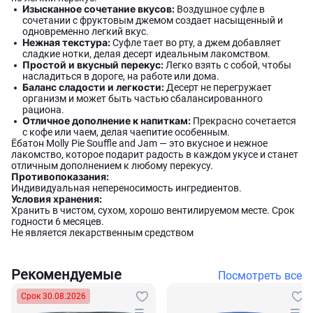
Изысканное сочетание вкусов:
Воздушное суфле в
сочетании с фруктовым джемом создает насыщенный и
одновременно легкий вкус.
Нежная текстура:
Суфле тает во рту, а джем добавляет
сладкие нотки, делая десерт идеальным лакомством.
Простой и вкусный перекус:
Легко взять с собой, чтобы
насладиться в дороге, на работе или дома.
Баланс сладости и легкости:
Десерт не перегружает
организм и может быть частью сбалансированного
рациона.
Отличное дополнение к напиткам:
Прекрасно сочетается
с кофе или чаем, делая чаепитие особенным.
Ёбатон Molly Pie Souffle and Jam — это вкусное и нежное
лакомство, которое подарит радость в каждом укусе и станет
отличным дополнением к любому перекусу.
Противопоказания:
Индивидуальная непереносимость ингредиентов.
Условия хранения:
Хранить в чистом, сухом, хорошо вентилируемом месте. Срок
годности 6 месяцев.
Не является лекарственным средством
Рекомендуемые
Посмотреть все
Срок 30.08.2026