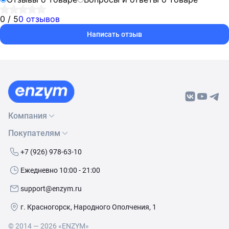
0 / 5
0 отзывов
Написать отзыв
Компания
Покупателям
О нас
Бренды
Как сделать заказ
+7 (926) 978-63-10
Контакты
Условия доставки
Ежедневно 10:00 - 21:00
Политика обработки данных
Обмен и возврат
support@enzym.ru
Как получить скидку
г. Красногорск, Народного Ополчения, 1
© 2014 — 2026 «ENZYM»