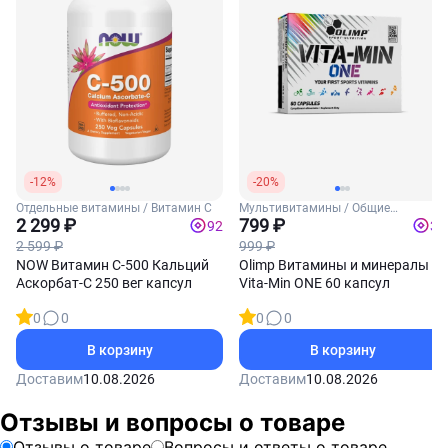
-12%
-20%
Отдельные витамины / Витамин С
Мультивитамины / Общие
2 299 ₽
витамины
799 ₽
92
32
2 599 ₽
999 ₽
NOW Витамин С-500 Кальций
Olimp Витамины и минералы
Аскорбат-С 250 вег капсул
Vita-Min ONE 60 капсул
0
0
0
0
В корзину
В корзину
Доставим
10.08.2026
Доставим
10.08.2026
Отзывы и вопросы о товаре
Отзывы о товаре
Вопросы и ответы о товаре