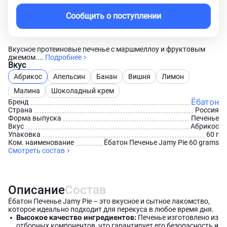
Сообщить о поступлении
Вкусное протеиновые печенье с маршмеллоу и фруктовым
джемом....
Подробнее
Вкус
Абрикос
Апельсин
Банан
Вишня
Лимон
Малина
Шоколадный крем
Ёбатон
Бренд
Страна
Россия
Форма выпуска
Печенье
Вкус
Абрикос
Упаковка
60 г
Ком. наименование
Ёбатон Печенье Jamy Pie 60 grams
Смотреть состав
Описание
Состав
Ёбатон Печенье Jamy Pie – это вкусное и сытное лакомство,
которое идеально подходит для перекуса в любое время дня.
Высокое качество ингредиентов:
Печенье изготовлено из
отборных компонентов, что гарантирует его безопасность и