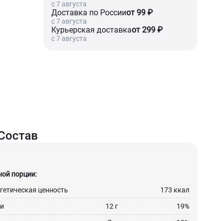
c 7 августа
Доставка по России
от 99 ₽
c 7 августа
Курьерская доставка
от 299 ₽
c 7 августа
Состав
ной порции:
гетическая ценность
173 ккал
и
12 г
19%