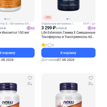
-18%
ппы Б / Витамины Б4
Отдельные витамины /
54 ₽ / шт
Витамин Е
3 299 ₽
99 ₽
3 999 ₽
60
99
 Инозитол 100 вег
Life Extension Гамма Е Смешанные
Токоферолы и Токотриенолы 60
софтгель-капсул
0
0
В корзину
В корзину
.08.2026
Доставим
07.08.2026