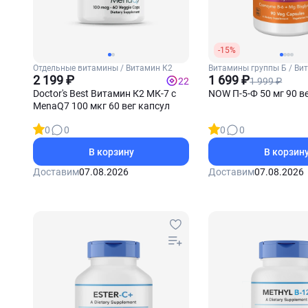
-15%
Отдельные витамины / Витамин К2
Витамины группы Б / Ви
2 199 ₽
1 699 ₽
1 999 ₽
22
Doctor's Best Витамин К2 МК-7 с
NOW П-5-Ф 50 мг 90 в
MenaQ7 100 мкг 60 вег капсул
0
0
0
0
В корзину
В корзин
Доставим
07.08.2026
Доставим
07.08.2026