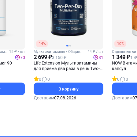
-14%
-10%
тамин
15 ₽ / шт
Мультивитамины / Общие
44 ₽ / шт
Отдельные ви
витамины
2 699 ₽
1 349 ₽
3 150 ₽
1 4
70
81
мкг 90
Life Extension Мультивитамины
NOW Витамин
для приема два раза в день Two-
капсул
Per-Day 120 таблеток
0
0
0
0
у
В корзину
Доставим
07.08.2026
Доставим
07