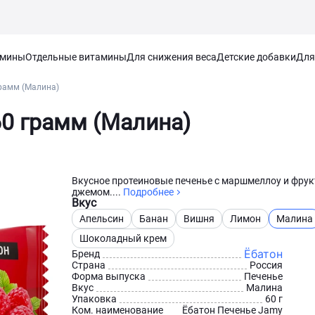
амины
Отдельные витамины
Для снижения веса
Детские добавки
Для
грамм (Малина)
60 грамм (Малина)
Вкусное протеиновые печенье с маршмеллоу и фру
джемом....
Подробнее
Вкус
Апельсин
Банан
Вишня
Лимон
Малина
Шоколадный крем
Ёбатон
Бренд
Страна
Россия
Форма выпуска
Печенье
Вкус
Малина
Упаковка
60 г
Ком. наименование
Ёбатон Печенье Jamy