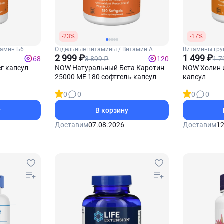
-23%
-17%
тамин Б6
Отдельные витамины / Витамин А
Витамины гру
2 999 ₽
(Холин)
1 499 ₽
3 899 ₽
1 7
68
120
ег капсул
NOW Натуральный Бета Каротин
NOW Холин и
25000 МЕ 180 софтгель-капсул
капсул
0
0
0
0
у
В корзину
Доставим
07.08.2026
Доставим
12