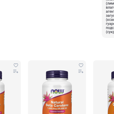
(лим
вла
аген
загу
(кса
гуар
подс
(сук