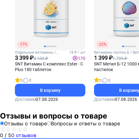
-17%
-22%
Отдельные витамины /
18 ₽ / шт
Витамины группы Б / Ви
Витамин С
3 399 ₽
Б12
1 399 ₽
4 100 ₽
1 799 ₽
170
SNT Витамин С комплекс Ester - C
SNT Метил Б-12 1000 
Plus 180 таблеток
пастилок
0
0
0
0
В корзину
В корзин
Доставим
07.08.2026
Доставим
07.08.2026
Отзывы и вопросы о товаре
Отзывы о товаре
Вопросы и ответы о товаре
0 / 5
0 отзывов