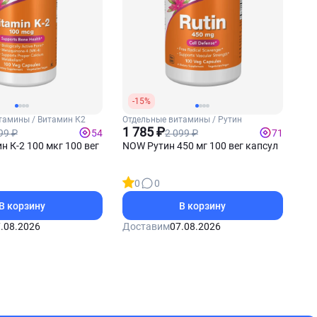
-15%
тамины / Витамин К2
Отдельные витамины / Рутин
1 785 ₽
99 ₽
2 099 ₽
54
71
 К-2 100 мкг 100 вег
NOW Рутин 450 мг 100 вег капсул
0
0
В корзину
В корзину
.08.2026
Доставим
07.08.2026