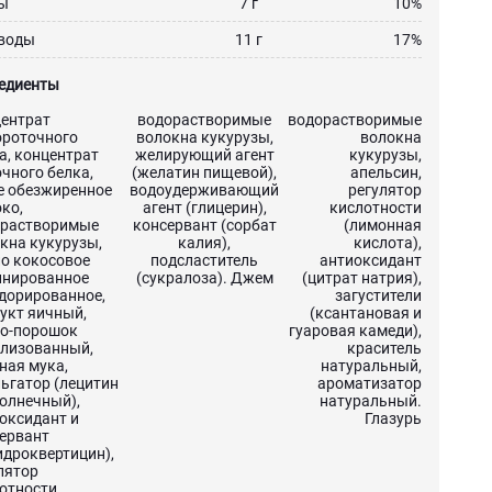
ы
7 г
10%
воды
11 г
17%
едиенты
ентрат
водорастворимые
водорастворимые
роточного
волокна кукурузы,
волокна
а, концентрат
желирующий агент
кукурузы,
чного белка,
(желатин пищевой),
апельсин,
е обезжиренное
водоудерживающий
регулятор
ко,
агент (глицерин),
кислотности
орастворимые
консервант (сорбат
(лимонная
кна кукурузы,
калия),
кислота),
о кокосовое
подсластитель
антиоксидант
инированное
(сукралоза). Джем
(цитрат натрия),
дорированное,
загустители
укт яичный,
(ксантановая и
о-порошок
гуаровая камеди),
лизованный,
краситель
ная мука,
натуральный,
ьгатор (лецитин
ароматизатор
олнечный),
натуральный.
оксидант и
Глазурь
ервант
идроквертицин),
лятор
отности