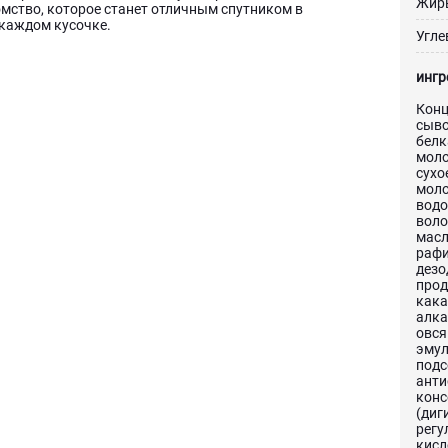
Жир
омство, которое станет отличным спутником в
 каждом кусочке.
Угле
ингр
Конц
сыво
белк
моло
сухо
моло
вод
воло
масл
раф
дезо
прод
кака
алка
овся
эмул
подс
анти
конс
(диг
регу
кисл