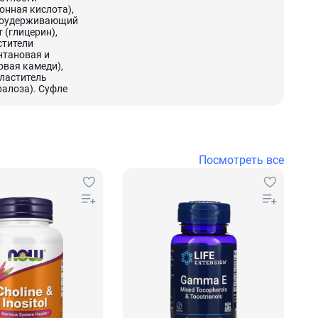
онная кислота),
гоудерживающий
т (глицерин),
стители
нтановая и
овая камеди),
ластитель
ралоза). Суфле
Посмотреть все