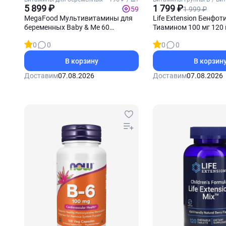
5 899 ₽
Б1 (Тиамин)
1 799 ₽
1 999 ₽
59
MegaFood Мультивитамины для
Life Extension Бенфот
беременных Baby & Me 60
Тиамином 100 мг 120 
таблеток
0
0
0
0
В корзину
В корзин
Доставим
07.08.2026
Доставим
07.08.2026