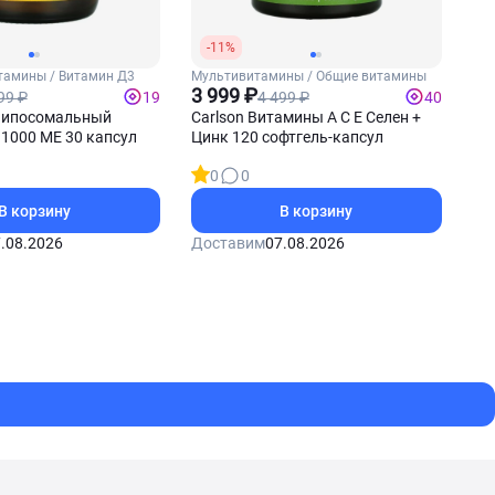
-11%
тамины / Витамин Д3
Мультивитамины / Общие витамины
3 999 ₽
99 ₽
4 499 ₽
19
40
 Липосомальный
Carlson Витамины А С Е Селен +
1000 МЕ 30 капсул
Цинк 120 софтгель-капсул
0
0
В корзину
В корзину
.08.2026
Доставим
07.08.2026