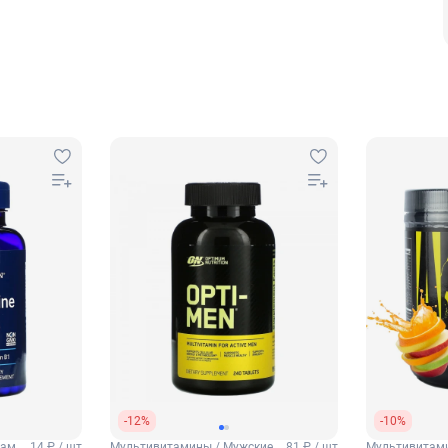
-12%
-10%
тамин
14 ₽ / шт
Мультивитамины / Мужские
81 ₽ / шт
Мультивитам