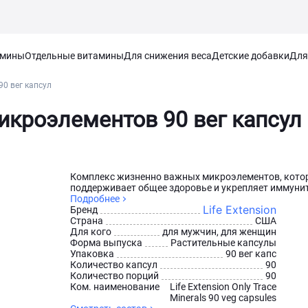
амины
Отдельные витамины
Для снижения веса
Детские добавки
Для
90 вег капсул
Микроэлементов 90 вег капсул
Комплекс жизненно важных микроэлементов, кото
поддерживает общее здоровье и укрепляет иммуните
Подробнее
Life Extension
Бренд
Страна
США
Для кого
для мужчин, для женщин
Форма выпуска
Растительные капсулы
Упаковка
90 вег капс
Количество капсул
90
Количество порций
90
Ком. наименование
Life Extension Only Trace
Minerals 90 veg capsules