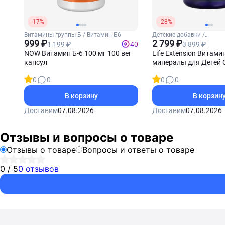
-17%
-28%
Витамины группы Б / Витамин Б6
Детские добавки /
999 ₽
Мультивитамины для де
2 799 ₽
1 199 ₽
3 899 ₽
40
NOW Витамин Б-6 100 мг 100 вег
Life Extension Витами
капсул
минералы для Детей Ch
Formula Life Extenstio
0
0
0
0
жевательных таблет
В корзину
В корзин
Доставим
07.08.2026
Доставим
07.08.2026
Отзывы и вопросы о товаре
Отзывы о товаре
Вопросы и ответы о товаре
0 / 5
0 отзывов