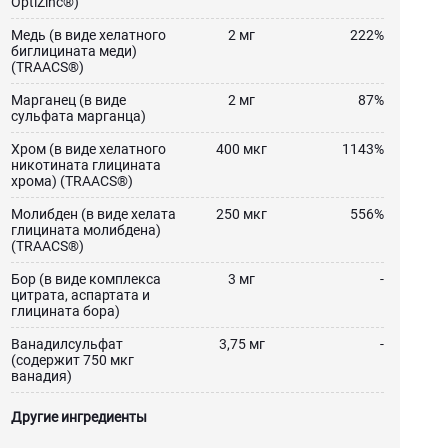
OptiZinc®)
Медь (в виде хелатного
2 мг
222%
биглицината меди)
(TRAACS®)
Марганец (в виде
2 мг
87%
сульфата марганца)
Хром (в виде хелатного
400 мкг
1143%
никотината глицината
хрома) (TRAACS®)
Молибден (в виде хелата
250 мкг
556%
глицината молибдена)
(TRAACS®)
Бор (в виде комплекса
3 мг
-
цитрата, аспартата и
глицината бора)
Ванадилсульфат
3,75 мг
-
(содержит 750 мкг
ванадия)
Другие ингредиенты