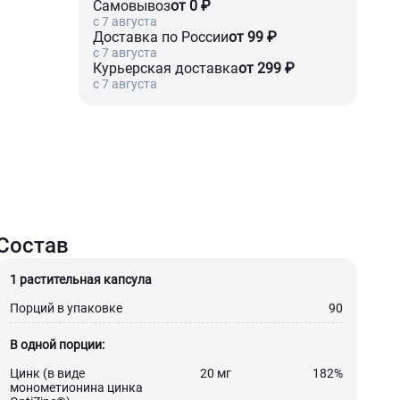
Самовывоз
от 0 ₽
c 7 августа
Доставка по России
от 99 ₽
c 7 августа
Курьерская доставка
от 299 ₽
c 7 августа
Состав
1 растительная капсула
Порций в упаковке
90
В одной порции:
Цинк (в виде
20 мг
182%
монометионина цинка