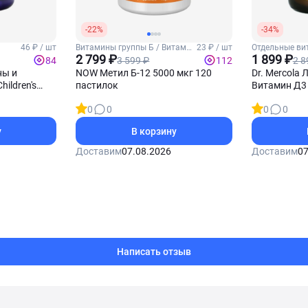
-22%
-34%
46 ₽ / шт
Витамины группы Б / Витамин
23 ₽ / шт
Отдельные ви
тей
Б12
2 799 ₽
1 899 ₽
3 599 ₽
2 8
84
112
ны и
NOW Метил Б-12 5000 мкг 120
Dr. Mercola
ildren's
пастилок
Витамин Д3 
n Mix 120
0
0
0
0
ок
у
В корзину
Доставим
07.08.2026
Доставим
07
Написать отзыв