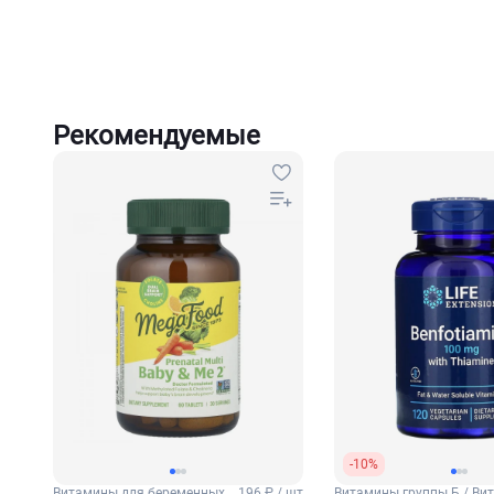
Рекомендуемые
-10%
Витамины для беременных
196 ₽ / шт
Витамины группы Б / Ви