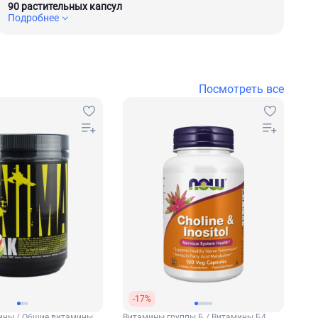
90 растительных капсул
Подробнее
Посмотреть все
-17%
ины / Общие витамины
Витамины группы Б / Витамины Б4