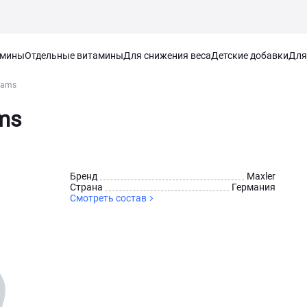
амины
Отдельные витамины
Для снижения веса
Детские добавки
Для
rams
ms
Брeнд
Maxler
Страна
Германия
Смотреть состав