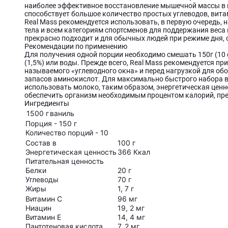
наиболее эффективное восстановление мышечной массы в 
способствует большое количество простых углеводов, вит
Real Mass рекомендуется использовать, в первую очередь
тела и всем категориям спортсменов для поддержания веса
прекрасно подходит и для обычных людей при режиме дня,
Рекомендации по применению
Для получения одной порции необходимо смешать 150г (10
(1,5%) или воды. Прежде всего, Real Mass рекомендуется п
называемого «углеводного окна» и перед нагрузкой для о
запасов аминокислот. Для максимально быстрого набора в
использовать молоко, таким образом, энергетическая ценн
обеспечить организм необходимым процентом калорий, преж
Ингредиенты
1500 г
ваниль
Порция - 150 г
Количество порций - 10
Состав в
100 г
Энергетическая ценность
366 Ккал
Питательная ценность
Белки
20 г
Углеводы
70 г
Жиры
1, 7 г
Витамин С
96 мг
Ниацин
19, 2 мг
Витамин Е
14, 4 мг
Пантотеновая кислота
7, 2 мг