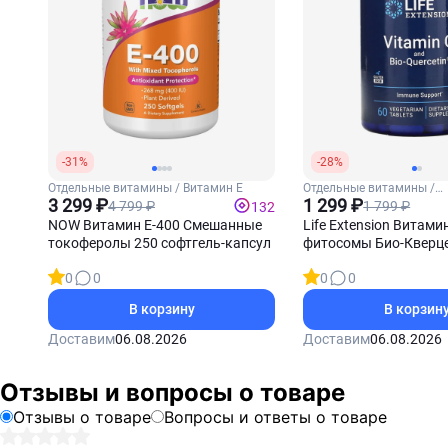
-31%
-28%
Отдельные витамины / Витамин Е
Отдельные витамины /
3 299 ₽
Витамин С
1 299 ₽
4 799 ₽
1 799 ₽
132
NOW Витамин Е-400 Смешанные
Life Extension Витамин
токоферолы 250 софтгель-капсул
фитосомы Био-Кверце
таблеток
0
0
0
0
В корзину
В корзин
Доставим
06.08.2026
Доставим
06.08.2026
Отзывы и вопросы о товаре
Отзывы о товаре
Вопросы и ответы о товаре