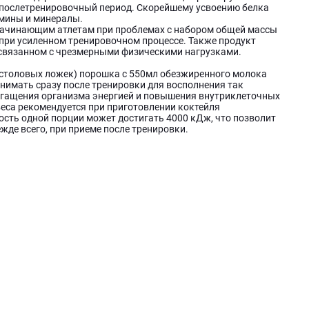
послетренировочный период. Скорейшему усвоению белка
амины и минералы.
, начинающим атлетам при проблемах с набором общей массы
 при усиленном тренировочном процессе. Также продукт
 связанном с чрезмерными физическими нагрузками.
 столовых ложек) порошка с 550мл обезжиренного молока
ринимать сразу после тренировки для восполнения так
богащения организма энергией и повышения внутриклеточных
еса рекомендуется при приготовлении коктейля
ость одной порции может достигать 4000 кДж, что позволит
де всего, при приеме после тренировки.