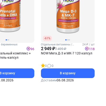
-61%
 беременных
Отдельные витамины /
24 ₽ / шт
Витамины Д3 и К2
2 949 ₽
7 499 ₽
96
118
альный комплекс +
NOW Мега Д-3 и МК-7 120 капсул
гель-капсул
0
0
В корзину
В корзину
.08.2026
Доставим
06.08.2026