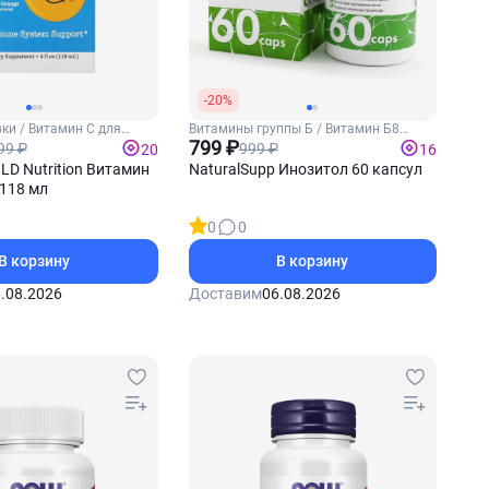
-20%
ки / Витамин С для
Витамины группы Б / Витамин Б8
(Инозитол)
799 ₽
99 ₽
999 ₽
20
16
OLD Nutrition Витамин
NaturalSupp Инозитол 60 капсул
 118 мл
0
0
В корзину
В корзину
.08.2026
Доставим
06.08.2026