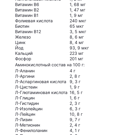
Витамин В6
1, 68 мг
Витамин В2
1, 47 мг
Витамин В1
1, 9 мг
Фолиевая кислота
240 мкг
Биотин
65 мкг
Витамин В12
3, 5 мкг
Железо
8, 6 мг
Цинк
8, 4 мг
Йод
93, 9 мкг
Кальций
223 мг
Фосфор
201 мг
Аминокислотный состав на 100 г:
Л-Аланин
4 г
Л-Аргини
2, 8 г
Л-Аспаргиновая кислота
9, 3 г
Л-Цистеин
1, 9 г
Л-Глютаминовая кислота
16, 5 г
Л-Глицин
1, 6 г
Л-Гистидин
2, 3 г
Л-Изолейцин
6, 3 г
Л-Лейцин
10, 8 г
Л-Лизин
9, 7 г
Л-Метионин
2, 4 г
Л-Фенилоланин
4, 1 г