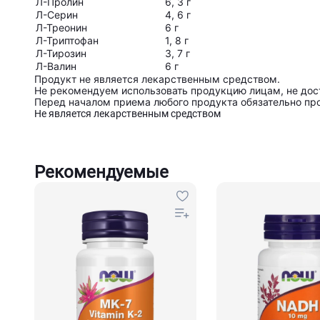
Л-Пролин
6, 3 г
Л-Серин
4, 6 г
Л-Треонин
6 г
Л-Триптофан
1, 8 г
Л-Тирозин
3, 7 г
Л-Валин
6 г
Продукт не является лекарственным средством.
Не рекомендуем использовать продукцию лицам, не дост
Перед началом приема любого продукта обязательно про
Не является лекарственным средством
Рекомендуемые