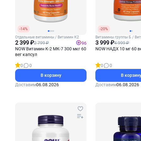
-14%
-20%
Отдельные витамины / Витамин К2
Витамины группы Б / Ви
2 399 ₽
(Ниацин)
3 999 ₽
2 799 ₽
4 999 ₽
96
NOW Витамин К-2 МК-7 300 мкг 60
NOW НАДХ 10 мг 60 в
вег капсул
0
0
0
0
В корзину
В корзин
Доставим
06.08.2026
Доставим
06.08.2026