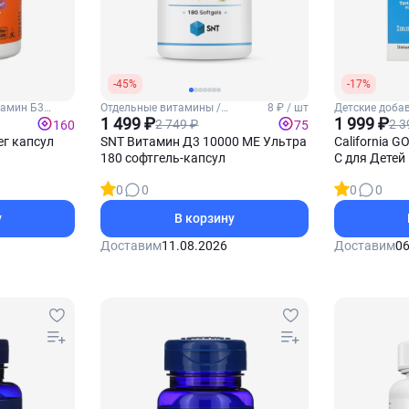
-45%
-17%
тамин Б3
Отдельные витамины /
8 ₽ / шт
Детские добав
Витамин Д3
1 499 ₽
детей
1 999 ₽
2 749 ₽
2 3
160
75
ег капсул
SNT Витамин Д3 10000 МЕ Ультра
California G
180 софтгель-капсул
С для Детей
0
0
0
0
у
В корзину
Доставим
11.08.2026
Доставим
06