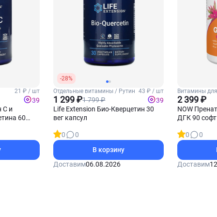
-28%
21 ₽ / шт
Отдельные витамины / Рутин
43 ₽ / шт
Витамины для
1 299 ₽
2 399 ₽
1 799 ₽
39
39
 С и
Life Extension Био-Кверцетин 30
NOW Пренат
тина 60
вег капсул
ДГК 90 софт
0
0
0
0
у
В корзину
Доставим
06.08.2026
Доставим
12