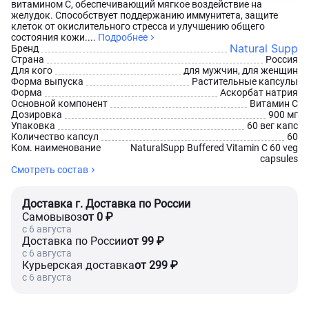
витамином C, обеспечивающий мягкое воздействие на
желудок. Способствует поддержанию иммунитета, защите
клеток от окислительного стресса и улучшению общего
состояния кожи....
Подробнее
Natural Supp
Бренд
Страна
Россия
Для кого
для мужчин, для женщин
Форма выпуска
Растительные капсулы
Форма
Аскорбат натрия
Основной компонент
Витамин С
Дозировка
900 мг
Упаковка
60 вег капс
Количество капсул
60
Ком. наименование
NaturalSupp Buffered Vitamin С 60 veg
capsules
Смотреть состав
Доставка г. Доставка по России
Самовывоз
от 0 ₽
c 6 августа
Доставка по России
от 99 ₽
c 6 августа
Курьерская доставка
от 299 ₽
c 6 августа