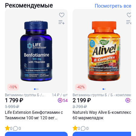
Рекомендуемые
Посмотреть все
-10%
-42%
Витамины группы Б /
14 ₽ / шт
Витамины группы Б / Б - комплекс
Витамин Б1 (Тиамин)
1 799 ₽
2 199 ₽
54
22
1 999 ₽
3 799 ₽
Life Extension Бенфотиамин с
Nature's Way Alive Б-комплекс
Тиамином 100 мг 120 вег
60 мармеладок
капсул
0
0
0
0