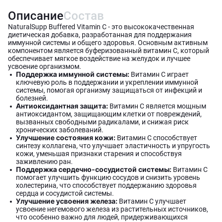
Описание
Состав
NaturalSupp Buffered Vitamin C - это высококачественная
диетическая добавка, разработанная для поддержания
иммунной системы и общего здоровья. Основным активным
компонентом является буферизованный витамин C, который
обеспечивает мягкое воздействие на желудок и лучшее
усвоение организмом.
Поддержка иммунной системы:
Витамин C играет
ключевую роль в поддержании и укреплении иммунной
системы, помогая организму защищаться от инфекций и
болезней.
Антиоксидантная защита:
Витамин C является мощным
антиоксидантом, защищающим клетки от повреждений,
вызванных свободными радикалами, и снижая риск
хронических заболеваний.
Улучшение состояния кожи:
Витамин C способствует
синтезу коллагена, что улучшает эластичность и упругость
кожи, уменьшая признаки старения и способствуя
заживлению ран.
Поддержка сердечно-сосудистой системы:
Витамин C
помогает улучшить функцию сосудов и снизить уровень
холестерина, что способствует поддержанию здоровья
сердца и сосудистой системы.
Улучшение усвоения железа:
Витамин C улучшает
усвоение негемового железа из растительных источников,
что особенно важно для людей, придерживающихся