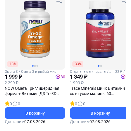
-13%
-33%
Омега-3 / Омега 3 и рыбий жир
Отдельные минералы /
22 ₽ / шт
1 999 ₽
Цинк
1 349 ₽
80
67
2 299 ₽
1 999 ₽
NOW Омега Триглицеридная
Trace Minerals Цинк Витамин С
форма + Витамин Д3 Tri-3D
со вкусом малины 60
Omega 90 софтгель-капсул
жевательных таблеток
0
0
0
0
В корзину
В корзину
Доставим
07.08.2026
Доставим
07.08.2026