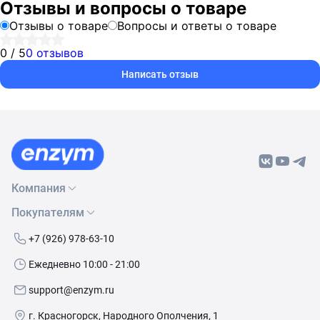
Отзывы и вопросы о товаре
Отзывы о товаре
Вопросы и ответы о товаре
0 / 5
0 отзывов
Написать отзыв
Компания
Покупателям
О нас
Бренды
Как сделать заказ
+7 (926) 978-63-10
Контакты
Условия доставки
Ежедневно 10:00 - 21:00
Политика обработки данных
Обмен и возврат
support@enzym.ru
Как получить скидку
г. Красногорск, Народного Ополчения, 1