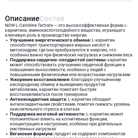
Описание
Состав
NOW L-Carnitine Tartrate — это высокоэффективная форма L-
карнитина, аминокислотоподобного вещества, играющего
ключевую роль в производстве энергии.
Улучшение энергетического обмена:
L-карнитин
способствует транспортировке жирных кислот в
митохондрии, где они преобразуются в энергию, что
особенно важно при физических нагрузках и снижении веса
Поддержка сердечно-сосудистой системы:
карнитин
может способствовать улучшению сердечной функции и
повышению выносливости, особенно у людей с
повышенными физическими или возрастными нагрузками
Ускорение восстановления:
благодаря улучшенному
кислородному обмену и выведению продуктов
метаболизма, карнитин помогает быстрее
восстанавливаться после тренировок
Антиоксидантная защита:
L-карнитин обладает
антиоксидантными свойствами, помогая снижать уровень
окислительного стресса в клетках
Поддержка мозговой активности:
L-карнитин может
положительно влиять на когнитивные функции,
концентрацию и настроение, особенно при длительных
умственных нагрузках
Веганская формула:
продукт не содержит компонентов