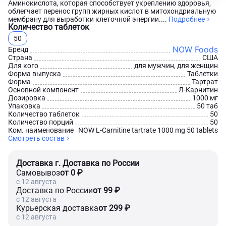
Аминокислота, которая способствует укреплению здоровья,
облегчает перенос групп жирных кислот в митохондриальную
мембрану для выработки клеточной энергии....
Подробнее
Количество таблеток
50
NOW Foods
Бренд
Страна
США
Для кого
для мужчин, для женщин
Форма выпуска
Таблетки
Форма
Тартрат
Основной компонент
Л-Карнитин
Дозировка
1000 мг
Упаковка
50 таб
Количество таблеток
50
Количество порций
50
Ком. наименование
NOW L-Carnitine tartrate 1000 mg 50 tablets
Смотреть состав
Доставка г. Доставка по России
Самовывоз
от 0 ₽
c 12 августа
Доставка по России
от 99 ₽
c 12 августа
Курьерская доставка
от 299 ₽
c 12 августа