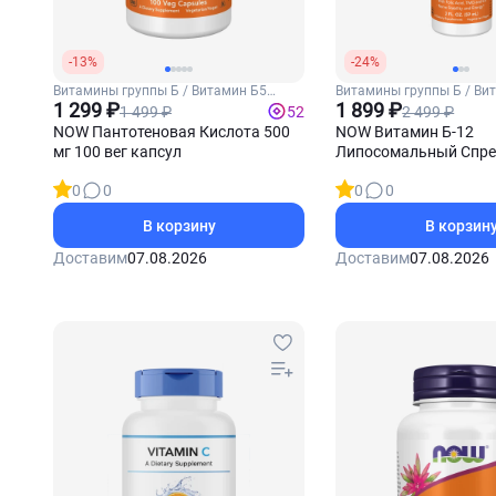
-13%
-24%
Витамины группы Б / Витамин Б5
Витамины группы Б / Ви
(Пантотеновая кислота)
1 299 ₽
1 899 ₽
1 499 ₽
2 499 ₽
52
NOW Пантотеновая Кислота 500
NOW Витамин Б-12
мг 100 вег капсул
Липосомальный Спре
0
0
0
0
В корзину
В корзин
Доставим
07.08.2026
Доставим
07.08.2026