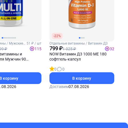
-22%
ны / Мужские
51 ₽ / шт
Отдельные витамины / Витамин Д3
799 ₽
99 ₽
1 025 ₽
115
32
витамины и
NOW Витамин Д3 1000 МЕ 180
ля Мужчин 90
софтгель-капсул
0
0
В корзину
В корзину
.08.2026
Доставим
07.08.2026