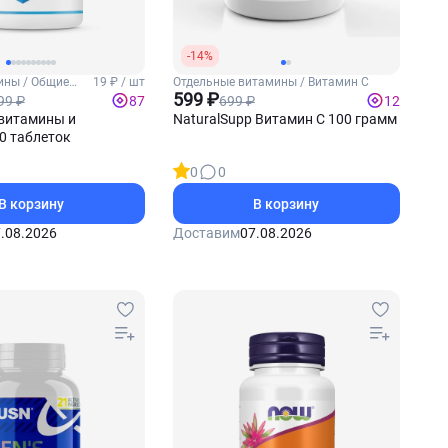
-14%
ины / Общие
19 ₽ / шт
Отдельные витамины / Витамин С
599 ₽
99 ₽
699 ₽
87
12
витамины и
NaturalSupp Витамин C 100 грамм
0 таблеток
0
0
В корзину
В корзину
.08.2026
Доставим
07.08.2026