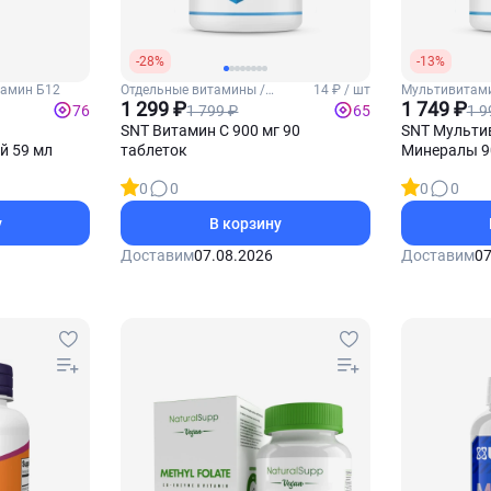
-28%
-13%
тамин Б12
Отдельные витамины /
14 ₽ / шт
Мультивитам
Витамин С
1 299 ₽
витамины
1 749 ₽
1 799 ₽
1 9
76
65
SNT Витамин С 900 мг 90
SNT Мульти
й 59 мл
таблеток
Минералы 9
0
0
0
0
у
В корзину
Доставим
07.08.2026
Доставим
07