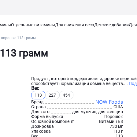
амины
Отдельные витамины
Для снижения веса
Детские добавки
Для
 порошке 113 грамм
 113 грамм
Продукт , который поддерживает здоровье нервной
способствует нормализации обмена веществ....
Под
Вес
113
227
454
NOW Foods
Бренд
Страна
США
Для кого
для мужчин, для женщин
Форма выпуска
Порошок
Основной компонент
Витамин Б8
Дозировка
730 мг
Упаковка
113 г
Вес
113