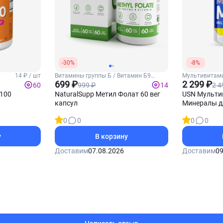
-30%
-8%
14 ₽ / шт
Витамины группы Б / Витамин Б9
Мультивитами
(Фолиевая кислота)
699 ₽
витамины
2 299 ₽
999 ₽
2 4
60
14
 100
NaturalSupp Метил Фолат 60 вег
USN Мульти
капсул
Минералы д
таблеток
0
0
0
0
у
В корзину
Доставим
07.08.2026
Доставим
09