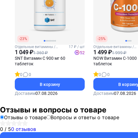
-23%
-25%
Отдельные витамины /
17 ₽ / шт
Отдельные витамины /
Витамин С
1 049 ₽
Витамин С
1 499 ₽
1 360 ₽
1 999 ₽
52
SNT Витамин С 900 мг 60
NOW Витамин С-1000
таблеток
таблеток
0
0
0
0
В корзину
В корзин
Доставим
07.08.2026
Доставим
07.08.2026
Отзывы и вопросы о товаре
Отзывы о товаре
Вопросы и ответы о товаре
0 / 5
0 отзывов