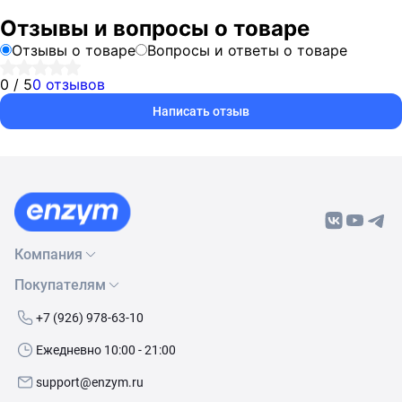
Отзывы и вопросы о товаре
Отзывы о товаре
Вопросы и ответы о товаре
0 / 5
0 отзывов
Написать отзыв
Компания
Покупателям
О нас
Бренды
Как сделать заказ
+7 (926) 978-63-10
Контакты
Условия доставки
Ежедневно 10:00 - 21:00
Политика обработки данных
Обмен и возврат
support@enzym.ru
Как получить скидку