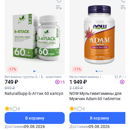
-17%
-11%
Витамины группы Б / Б - комплекс
Мультивитамины /
32 ₽ / шт
749 ₽
Мужские витамины
1 949 ₽
15
78
899 ₽
2 189 ₽
NaturalSupp Б-Аттак 60 капсул
NOW Мультивитамины для
Мужчин Adam 60 таблеток
0
0
0
0
В корзину
В корзину
Доставим
09.08.2026
Доставим
09.08.2026