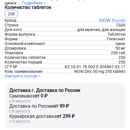
цинка....
Подробнее
Количество таблеток
250
NOW Foods
Бренд
Страна
США
Для кого
для мужчин, для женщин
Форма выпуска
Таблетки
Форма
Глюконат
Основной компонент
Цинк
Дозировка
50 мг
Упаковка
250 таб
Количество таблеток
250
Количество порций
250
СГР №
KZ.16.01.78.003.Е.006867.03.11
Ком. наименование
NOW Zinc 50 mg 250 tablets
Смотреть состав
Доставка г. Доставка по России
Самовывоз
от 0 ₽
c 9 августа
Доставка по России
от 99 ₽
c 9 августа
Курьерская доставка
от 299 ₽
c 9 августа