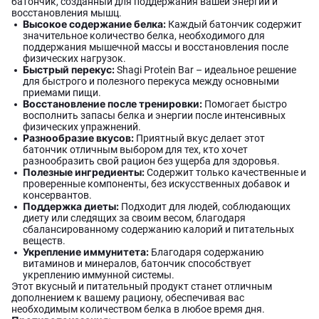
батончик, созданный для поддержания вашей энергии и
восстановления мышц.
Высокое содержание белка:
Каждый батончик содержит
значительное количество белка, необходимого для
поддержания мышечной массы и восстановления после
физических нагрузок.
Быстрый перекус:
Shagi Protein Bar – идеальное решение
для быстрого и полезного перекуса между основными
приемами пищи.
Восстановление после тренировки:
Помогает быстро
восполнить запасы белка и энергии после интенсивных
физических упражнений.
Разнообразие вкусов:
Приятный вкус делает этот
батончик отличным выбором для тех, кто хочет
разнообразить свой рацион без ущерба для здоровья.
Полезные ингредиенты:
Содержит только качественные и
проверенные компоненты, без искусственных добавок и
консервантов.
Поддержка диеты:
Подходит для людей, соблюдающих
диету или следящих за своим весом, благодаря
сбалансированному содержанию калорий и питательных
веществ.
Укрепление иммунитета:
Благодаря содержанию
витаминов и минералов, батончик способствует
укреплению иммунной системы.
Этот вкусный и питательный продукт станет отличным
дополнением к вашему рациону, обеспечивая вас
необходимым количеством белка в любое время дня.