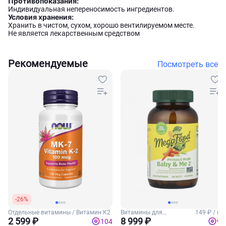
Противопоказания:
Индивидуальная непереносимость ингредиентов.
Условия хранения:
Хранить в чистом, сухом, хорошо вентилируемом месте.
Не является лекарственным средством
Рекомендуемые
Посмотреть все
-26%
Отдельные витамины / Витамин К2
Витамины для
149 ₽ / шт
2 599 ₽
беременных
8 999 ₽
104
90