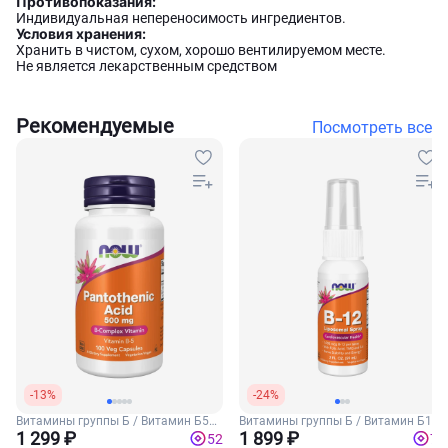
Противопоказания:
Индивидуальная непереносимость ингредиентов.
Условия хранения:
Хранить в чистом, сухом, хорошо вентилируемом месте.
Не является лекарственным средством
Рекомендуемые
Посмотреть все
-13%
-24%
Витамины группы Б / Витамин Б5
Витамины группы Б / Витамин Б12
(Пантотеновая кислота)
1 299 ₽
1 899 ₽
52
76