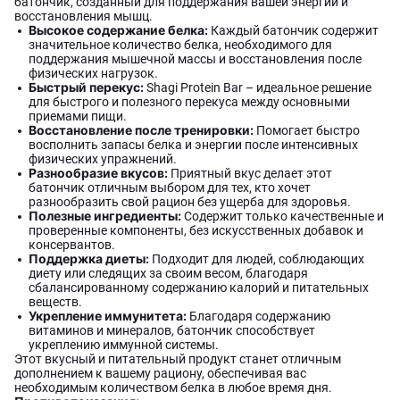
батончик, созданный для поддержания вашей энергии и
восстановления мышц.
Высокое содержание белка:
Каждый батончик содержит
значительное количество белка, необходимого для
поддержания мышечной массы и восстановления после
физических нагрузок.
Быстрый перекус:
Shagi Protein Bar – идеальное решение
для быстрого и полезного перекуса между основными
приемами пищи.
Восстановление после тренировки:
Помогает быстро
восполнить запасы белка и энергии после интенсивных
физических упражнений.
Разнообразие вкусов:
Приятный вкус делает этот
батончик отличным выбором для тех, кто хочет
разнообразить свой рацион без ущерба для здоровья.
Полезные ингредиенты:
Содержит только качественные и
проверенные компоненты, без искусственных добавок и
консервантов.
Поддержка диеты:
Подходит для людей, соблюдающих
диету или следящих за своим весом, благодаря
сбалансированному содержанию калорий и питательных
веществ.
Укрепление иммунитета:
Благодаря содержанию
витаминов и минералов, батончик способствует
укреплению иммунной системы.
Этот вкусный и питательный продукт станет отличным
дополнением к вашему рациону, обеспечивая вас
необходимым количеством белка в любое время дня.