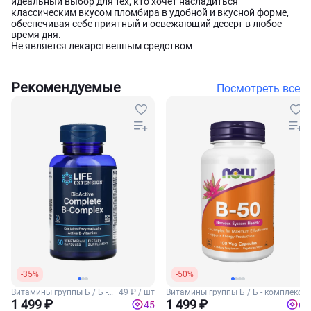
идеальный выбор для тех, кто хочет насладиться
классическим вкусом пломбира в удобной и вкусной форме,
обеспечивая себе приятный и освежающий десерт в любое
время дня.
Не является лекарственным средством
Рекомендуемые
Посмотреть все
-35%
-50%
Витамины группы Б / Б -
49 ₽ / шт
Витамины группы Б / Б - комплекс
комплекс
1 499 ₽
1 499 ₽
45
60