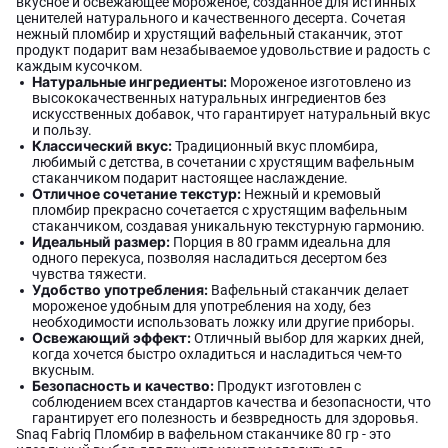
вкусное и освежающее мороженое, созданное для истинных
ценителей натурального и качественного десерта. Сочетая
нежный пломбир и хрустящий вафельный стаканчик, этот
продукт подарит вам незабываемое удовольствие и радость с
каждым кусочком.
Натуральные ингредиенты:
Мороженое изготовлено из
высококачественных натуральных ингредиентов без
искусственных добавок, что гарантирует натуральный вкус
и пользу.
Классический вкус:
Традиционный вкус пломбира,
любимый с детства, в сочетании с хрустящим вафельным
стаканчиком подарит настоящее наслаждение.
Отличное сочетание текстур:
Нежный и кремовый
пломбир прекрасно сочетается с хрустящим вафельным
стаканчиком, создавая уникальную текстурную гармонию.
Идеальный размер:
Порция в 80 грамм идеальна для
одного перекуса, позволяя насладиться десертом без
чувства тяжести.
Удобство употребления:
Вафельный стаканчик делает
мороженое удобным для употребления на ходу, без
необходимости использовать ложку или другие приборы.
Освежающий эффект:
Отличный выбор для жарких дней,
когда хочется быстро охладиться и насладиться чем-то
вкусным.
Безопасность и качество:
Продукт изготовлен с
соблюдением всех стандартов качества и безопасности, что
гарантирует его полезность и безвредность для здоровья.
Snaq Fabriq Пломбир в вафельном стаканчике 80 гр - это