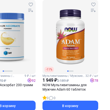
-11%
тамины /
9 ₽ / шт
Мультивитамины / Мужские
32 ₽ / шт
витамины
1 949 ₽
70 ₽
2 189 ₽
92
78
Аскорбат 200 грамм
NOW Мультивитамины для
Мужчин Adam 60 таблеток
0
0
В корзину
В корзину