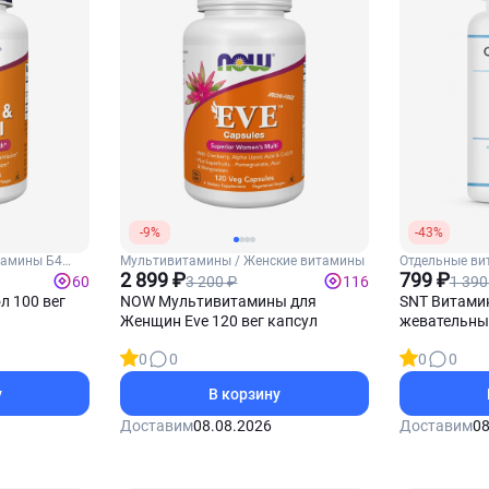
-9%
-43%
тамины Б4
Мультивитамины / Женские витамины
Отдельные ви
2 899 ₽
Витамин С
799 ₽
3 200 ₽
1 390
60
116
л 100 вег
NOW Мультивитамины для
SNT Витамин
Женщин Eve 120 вег капсул
жевательны
0
0
0
0
у
В корзину
Доставим
08.08.2026
Доставим
08