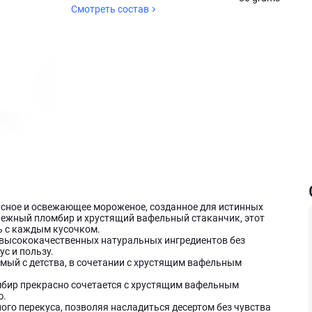
Смотреть состав
кусное и освежающее мороженое, созданное для истинных
 нежный пломбир и хрустящий вафельный стаканчик, этот
ь с каждым кусочком.
высококачественных натуральных ингредиентов без
с и пользу.
ый с детства, в сочетании с хрустящим вафельным
бир прекрасно сочетается с хрустящим вафельным
ю.
ого перекуса, позволяя насладиться десертом без чувства