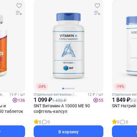
-24%
-19%
е
13 ₽ / шт
Отдельные витамины /
12 ₽ / шт
Отдельные ви
Витамин А
1 099 ₽
Витамин С
1 849 ₽
1 450 ₽
2 2
136
55
ы и
SNT Витамин А 10000 МЕ 90
SNT Натрий 
250 таблеток
софтгель-капсул
0
0
0
0
у
В корзину