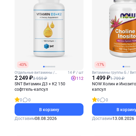
-43%
-17%
Отдельные витамины /
14 ₽ / шт
Витамины группы Б / Ви
Витамины Д3 и К2
2 249 ₽
(Холин)
1 499 ₽
3 959 ₽
1 799 ₽
112
SNT Витамин Д3 + К2 150
NOW Холин и Инозито
софтгель-капсул
капсул
0
0
0
0
В корзину
В корзин
Доставим
08.08.2026
Доставим
13.08.2026