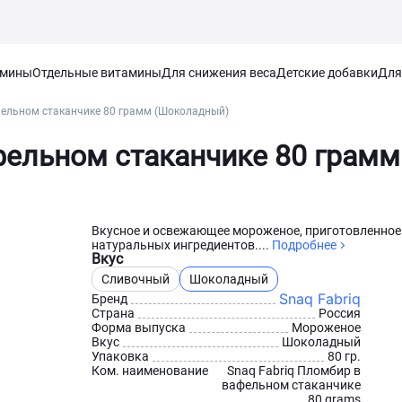
амины
Отдельные витамины
Для снижения веса
Детские добавки
Для
фельном стаканчике 80 грамм (Шоколадный)
афельном стаканчике 80 грам
Вкусное и освежающее мороженое, приготовленное
натуральных ингредиентов....
Подробнее
Вкус
Сливочный
Шоколадный
Snaq Fabriq
Бренд
Страна
Россия
Форма выпуска
Мороженое
Вкус
Шоколадный
Упаковка
80 гр.
Ком. наименование
Snaq Fabriq Пломбир в
вафельном стаканчике
80 grams