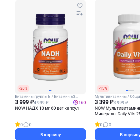
-20%
-15%
Витамины группы Б / Витамин Б3
Мультивитамины / Общи
(Ниацин)
3 999 ₽
витамины
3 399 ₽
4 999 ₽
3 999 ₽
160
NOW НАДХ 10 мг 60 вег капсул
NOW Мультивитамин
Минералы Daily Vits 
0
0
0
0
В корзину
В корзин