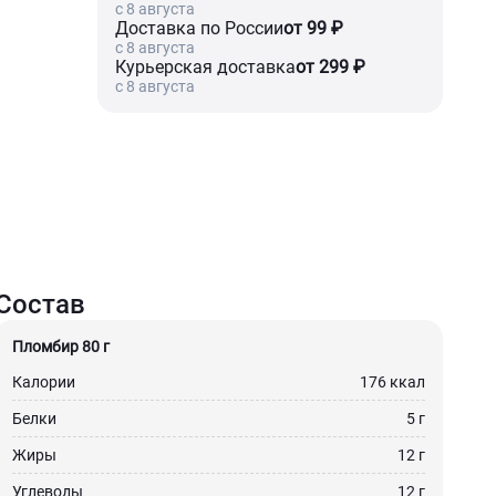
c 8 августа
Доставка по России
от 99 ₽
c 8 августа
Курьерская доставка
от 299 ₽
c 8 августа
Состав
Пломбир 80 г
Калории
176 ккал
Белки
5 г
Жиры
12 г
Углеводы
12 г