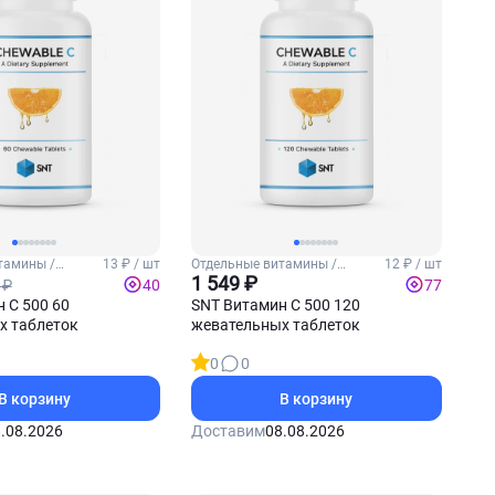
тамины /
13 ₽ / шт
Отдельные витамины /
12 ₽ / шт
Витамин С
1 549 ₽
 ₽
40
77
 С 500 60
SNT Витамин С 500 120
х таблеток
жевательных таблеток
0
0
В корзину
В корзину
.08.2026
Доставим
08.08.2026