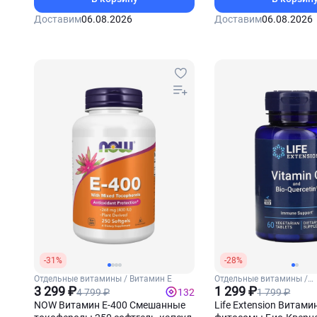
Доставим
06.08.2026
Доставим
06.08.2026
-31%
-28%
Отдельные витамины / Витамин Е
Отдельные витамины /
3 299 ₽
Витамин С
1 299 ₽
4 799 ₽
1 799 ₽
132
NOW Витамин Е-400 Смешанные
Life Extension Витамин