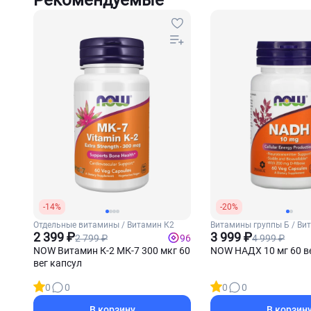
Рекомендуемые
-14%
-20%
Отдельные витамины / Витамин К2
Витамины группы Б / Ви
2 399 ₽
(Ниацин)
3 999 ₽
2 799 ₽
4 999 ₽
96
NOW Витамин К-2 МК-7 300 мкг 60
NOW НАДХ 10 мг 60 в
вег капсул
0
0
0
0
В корзину
В корзин