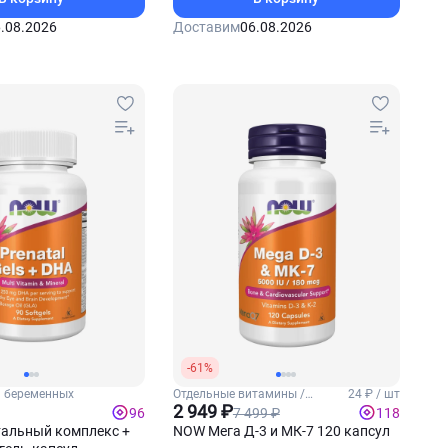
.08.2026
Доставим
06.08.2026
-61%
 беременных
Отдельные витамины /
24 ₽ / шт
Витамины Д3 и К2
2 949 ₽
7 499 ₽
96
118
альный комплекс +
NOW Мега Д-3 и МК-7 120 капсул