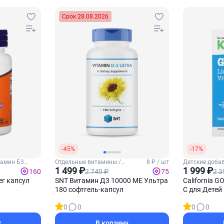
Срок 28.08.2026
-45%
-17%
тамин Б3
Отдельные витамины /
8 ₽ / шт
Детские добав
Витамин Д3
1 499 ₽
детей
1 999 ₽
2 749 ₽
2 3
160
75
ег капсул
SNT Витамин Д3 10000 МЕ Ультра
California G
180 софтгель-капсул
С для Детей
0
0
0
0
у
В корзину