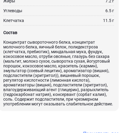
Жиры
7.2 г
Углеводы
6.5 г
Клетчатка
11.5 г
Состав
Концентрат сывороточного белка, концентрат
молочного белка, яичный белок, полидекстроза
(клетчатка, пребиотик), миндальная мука, фундук,
кокосовое масло, отруби овсяные, глазурь без сахара
(мальтит, молоко сухое, сыворотка сухая, йогуртовый
порошок, кокосовое масло, краситель (кармин),
эмульгатор (соевый лецитин), ароматизатор (вишня),
подсластители (эритритол)), вишневый порошок,
регулятор кислотности (лимонная кислота),
ароматизаторы (вишня), подсластители (эритритол),
влагоудерживающий агент (глицерин), разрыхлитель
(гидрокарбонат натрия), консервант (сорбат калия),
соль. Содержит подсластители, при чрезмерном
употреблении могут оказывать слабительное действие.