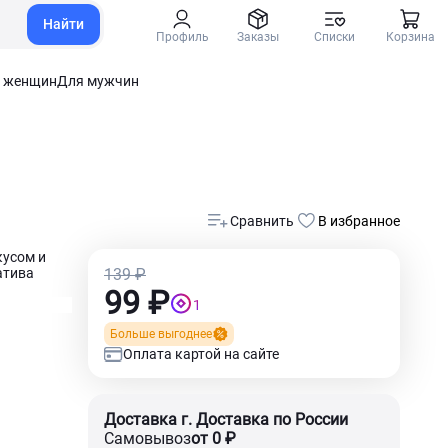
Найти
Профиль
Заказы
Списки
Корзина
 женщин
Для мужчин
Сравнить
В избранное
усом и
атива
139 ₽
99 ₽
1
Больше выгоднее
Оплата картой на сайте
Доставка г. Доставка по России
Самовывоз
от 0 ₽