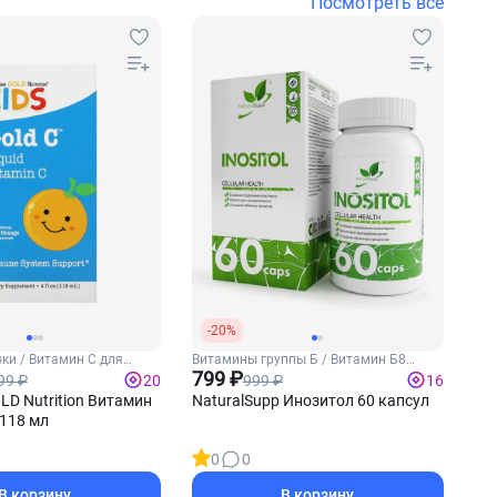
Посмотреть все
-20%
ки / Витамин С для
Витамины группы Б / Витамин Б8
(Инозитол)
799 ₽
99 ₽
999 ₽
20
16
OLD Nutrition Витамин
NaturalSupp Инозитол 60 капсул
 118 мл
0
0
В корзину
В корзину