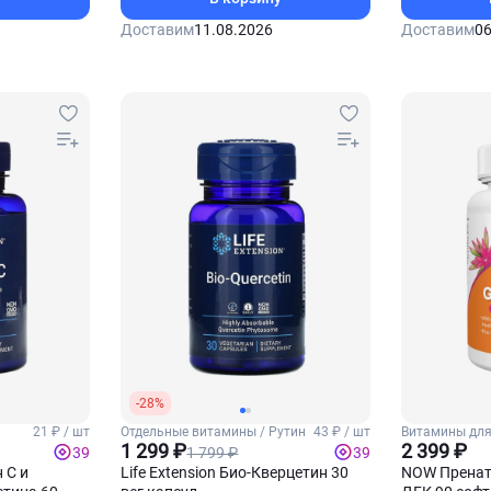
Доставим
11.08.2026
Доставим
06
-28%
21 ₽ / шт
Отдельные витамины / Рутин
43 ₽ / шт
Витамины для
1 299 ₽
2 399 ₽
1 799 ₽
39
39
 С и
Life Extension Био-Кверцетин 30
NOW Пренат