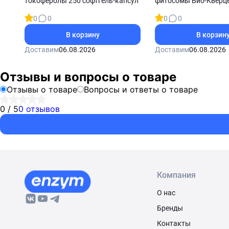
токоферолы 250 софтгель-капсул
фитосомы Био-Кверце
таблеток
0
0
0
0
В корзину
В корзин
Доставим
06.08.2026
Доставим
06.08.2026
Отзывы и вопросы о товаре
Отзывы о товаре
Вопросы и ответы о товаре
0 / 5
0 отзывов
Компания
О нас
Бренды
Контакты