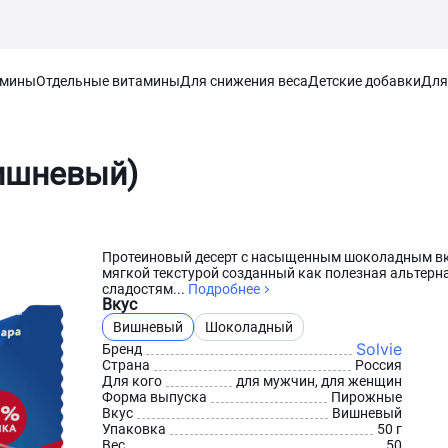
амины
Отдельные витамины
Для снижения веса
Детские добавки
Для
Вишневый)
Протеиновый десерт с насыщенным шоколадным вк
мягкой текстурой созданный как полезная альтерн
сладостям...
Подробнее
Вкус
Вишневый
Шоколадный
Solvie
Бренд
Страна
Россия
Для кого
для мужчин, для женщин
Форма выпуска
Пирожные
Вкус
Вишневый
Упаковка
50 г
Вес
50