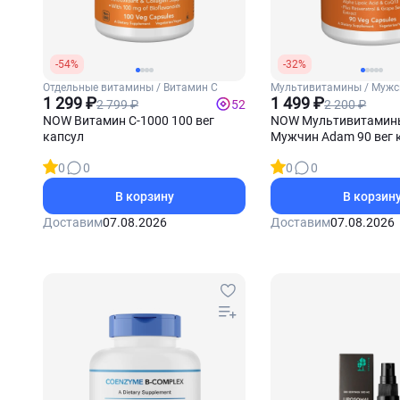
-54%
-32%
Отдельные витамины / Витамин С
Мультивитамины / Мужс
1 299 ₽
1 499 ₽
2 799 ₽
2 200 ₽
52
NOW Витамин С-1000 100 вег
NOW Мультивитамин
капсул
Мужчин Adam 90 вег 
0
0
0
0
В корзину
В корзин
Доставим
07.08.2026
Доставим
07.08.2026