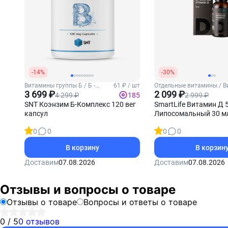
-14%
-30%
Витамины группы Б / Б -
61 ₽ / шт
Отдельные витамины / В
комплекс
3 699 ₽
2 099 ₽
4 299 ₽
2 999 ₽
185
SNT Коэнзим Б-Комплекс 120 вег
SmartLife Витамин Д 
капсул
Липосомальный 30 м
0
0
0
0
В корзину
В корзин
Доставим
07.08.2026
Доставим
07.08.2026
Отзывы и вопросы о товаре
Отзывы о товаре
Вопросы и ответы о товаре
0 / 5
0 отзывов