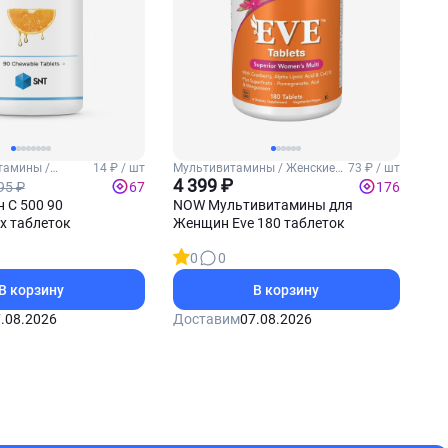
тамины /
14 ₽ / шт
Мультивитамины / Женские
73 ₽ / шт
витамины
4 399 ₽
95 ₽
67
176
 С 500 90
NOW Мультивитамины для
х таблеток
Женщин Eve 180 таблеток
0
0
В корзину
В корзину
.08.2026
Доставим
07.08.2026