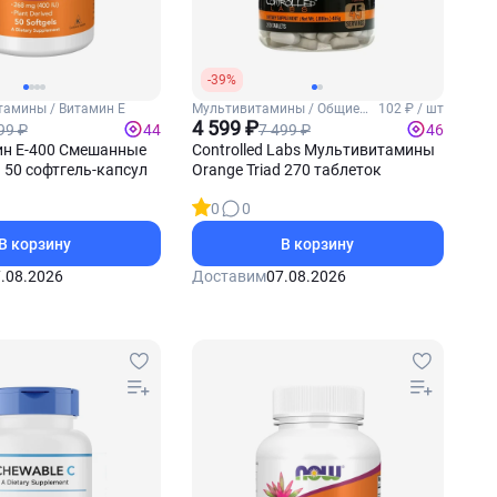
-39%
тамины / Витамин Е
Мультивитамины / Общие
102 ₽ / шт
витамины
4 599 ₽
99 ₽
7 499 ₽
44
46
н Е-400 Смешанные
Controlled Labs Мультивитамины
50 софтгель-капсул
Orange Triad 270 таблеток
0
0
В корзину
В корзину
.08.2026
Доставим
07.08.2026