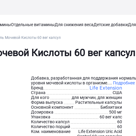
амины
Отдельные витамины
Для снижения веса
Детские добавки
Для
роль Мочевой Кислоты 60 вег капсул
очевой Кислоты 60 вег капсул
Добавка, разработанная для поддержания нормал
уровня мочевой кислоты в организме....
Подробнее
Life Extension
Бренд
Страна
США
Для кого
для мужчин, для женщин
Форма выпуска
Растительные капсулы
Основной компонент
Бибхитаки
Дозировка
500 мг
Упаковка
60 вег капс
Количество капсул
60
Количество порций
60
Ком. наименование
Life Extension Uric Acid