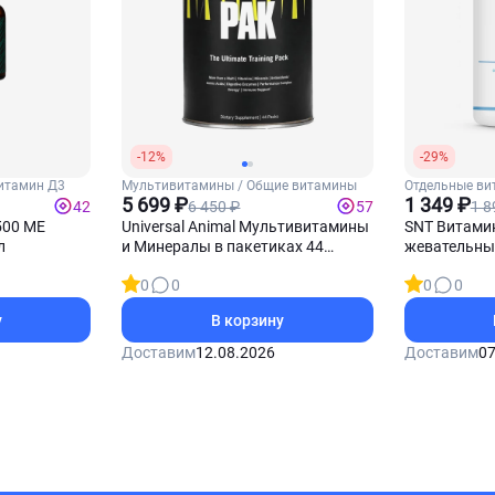
-12%
-29%
итамин Д3
Мультивитамины / Общие витамины
Отдельные ви
5 699 ₽
Витамин С
1 349 ₽
6 450 ₽
1 8
42
57
500 МЕ
Universal Animal Мультивитамины
SNT Витамин
л
и Минералы в пакетиках 44
жевательны
пакетиков
0
0
0
0
у
В корзину
Доставим
12.08.2026
Доставим
07