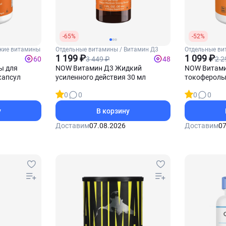
-65%
-52%
кие витамины
Отдельные витамины / Витамин Д3
Отдельные ви
1 199 ₽
1 099 ₽
3 449 ₽
2 2
60
48
ы для
NOW Витамин Д3 Жидкий
NOW Витами
капсул
усиленного действия 30 мл
токоферолы 
0
0
0
0
у
В корзину
Доставим
07.08.2026
Доставим
07