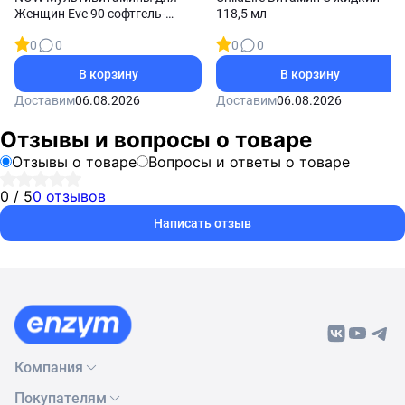
Женщин Eve 90 софтгель-
118,5 мл
капсул
0
0
0
0
В корзину
В корзину
Доставим
06.08.2026
Доставим
06.08.2026
Отзывы и вопросы о товаре
Отзывы о товаре
Вопросы и ответы о товаре
0 / 5
0 отзывов
Написать отзыв
Компания
Покупателям
О нас