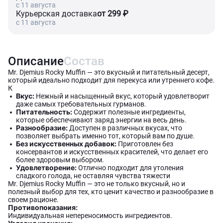
c 11 августа
Курьерская доставка
от 299 ₽
c 11 августа
Описание
Состав
Mr. Djemius Rocky Muffin — это вкусный и питательный десерт,
который идеально подходит для перекуса или утреннего кофе.
К
Вкус:
Нежный и насыщенный вкус, который удовлетворит
даже самых требовательных гурманов.
Питательность:
Содержит полезные ингредиенты,
которые обеспечивают заряд энергии на весь день.
Разнообразие:
Доступен в различных вкусах, что
позволяет выбрать именно тот, который вам по душе.
Без искусственных добавок:
Приготовлен без
консервантов и искусственных красителей, что делает его
более здоровым выбором.
Удовлетворение:
Отлично подходит для утоления
сладкого голода, не оставляя чувства тяжести
Mr. Djemius Rocky Muffin — это не только вкусный, но и
полезный выбор для тех, кто ценит качество и разнообразие в
своем рационе.
Противопоказания:
Индивидуальная непереносимость ингредиентов.