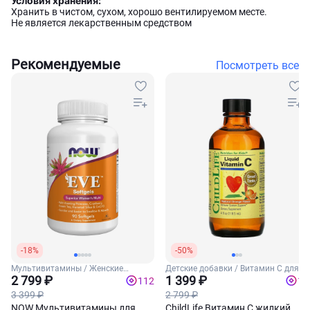
Условия хранения:
Хранить в чистом, сухом, хорошо вентилируемом месте.
Не является лекарственным средством
Рекомендуемые
Посмотреть все
-18%
-50%
Мультивитамины / Женские
Детские добавки / Витамин С для
витамины
2 799 ₽
детей
1 399 ₽
112
14
3 399 ₽
2 799 ₽
NOW Мультивитамины для
ChildLife Витамин С жидкий