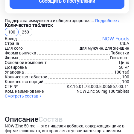
Сообщить о поступлении
Поддержка иммунитета и общего здоровья...
Подробнее
Количество таблеток
100
250
NOW Foods
Бренд
Страна
США
Для кого
для мужчин, для женщин
Форма выпуска
Таблетки
Форма
Глюконат
Основной компонент
Цинк
Дозировка
50 мг
Упаковка
100 таб
Количество таблеток
100
Количество порций
100
СГР №
KZ.16.01.78.003.Е.006867.03.11
Ком. наименование
NOW Zinc 50 mg 100 tablets
Смотреть состав
Описание
Состав
NOW Zinc 50 mg — это пищевая добавка, содержащая цинк в
форме глюконата, которая легко усваивается организмом.