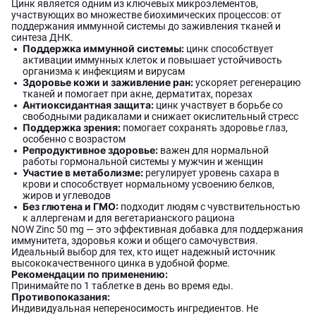
Цинк является одним из ключевых микроэлементов,
участвующих во множестве биохимических процессов: от
поддержания иммунной системы до заживления тканей и
синтеза ДНК.
Поддержка иммунной системы:
цинк способствует
активации иммунных клеток и повышает устойчивость
организма к инфекциям и вирусам
Здоровье кожи и заживление ран:
ускоряет регенерацию
тканей и помогает при акне, дерматитах, порезах
Антиоксидантная защита:
цинк участвует в борьбе со
свободными радикалами и снижает окислительный стресс
Поддержка зрения:
помогает сохранять здоровье глаз,
особенно с возрастом
Репродуктивное здоровье:
важен для нормальной
работы гормональной системы у мужчин и женщин
Участие в метаболизме:
регулирует уровень сахара в
крови и способствует нормальному усвоению белков,
жиров и углеводов
Без глютена и ГМО:
подходит людям с чувствительностью
к аллергенам и для вегетарианского рациона
NOW Zinc 50 mg — это эффективная добавка для поддержания
иммунитета, здоровья кожи и общего самочувствия.
Идеальный выбор для тех, кто ищет надежный источник
высококачественного цинка в удобной форме.
Рекомендации по применению:
Принимайте по 1 таблетке в день во время еды.
Противопоказания:
Индивидуальная непереносимость ингредиентов. Не