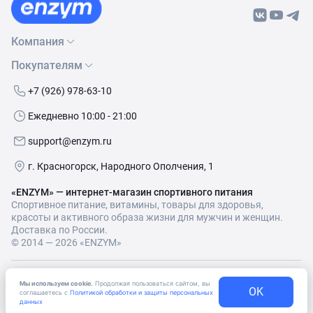
Компания
Покупателям
О нас
Бренды
Как сделать заказ
+7 (926) 978-63-10
Контакты
Условия доставки
Ежедневно 10:00 - 21:00
Политика обработки данных
Обмен и возврат
support@enzym.ru
Как получить скидку
г. Красногорск, Народного Ополчения, 1
«ENZYM» — интернет-магазин спортивного питания
Спортивное питание, витамины, товары для здоровья,
красоты и активного образа жизни для мужчин и женщин.
Доставка по России.
© 2014 — 2026 «ENZYM»
Согласие
на получение рекламно-информационных
Мы используем cookie.
Продолжая пользоваться сайтом, вы
OK
материалов
соглашаетесь с
Политикой обработки и защиты персональных
данных