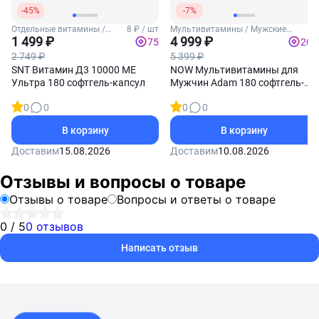
-45%
-7%
Отдельные витамины /
8 ₽ / шт
Мультивитамины / Мужские
Витамин Д3
1 499 ₽
витамины
4 999 ₽
75
200
2 749 ₽
5 399 ₽
SNT Витамин Д3 10000 МЕ
NOW Мультивитамины для
Ультра 180 софтгель-капсул
Мужчин Adam 180 софтгель-
капсул
0
0
0
0
В корзину
В корзину
Доставим
15.08.2026
Доставим
10.08.2026
Отзывы и вопросы о товаре
Отзывы о товаре
Вопросы и ответы о товаре
0 / 5
0 отзывов
Написать отзыв